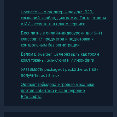
Upervice — менеджер задач для B2B-
компаний: канбан, диаграмма Ганта, отчеты
и ИИ-ассистент в одном сервисе
Бесплатные онлайн-видеоуроки для 5–11
классов: 17 предметов и подготовка к
контрольным без регистрации
Взлом bitwarden Cli через npm: как троян
крал токены, Ssh‑ключи и ИИ‑конфиги
Уязвимость packagekit pack2theroot: как
получить root в linux
Эффект геймдева: игровые механики
против саботажа и за внедрение
B2b‑софта