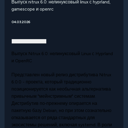
Выпуск nitrux 6.0: нелинуксовый linux с hyprland,
gamescope и openrc
04.03.2026
Выпуск Nitrux 6.0: нелинуксовый Linux с Hyprland
и OpenRC
Представлен новый релиз дистрибутива Nitrux
6.0.0 - проекта, который традиционно
позиционируется как необычная альтернатива
привычным "мейнстримным" системам.
Дистрибутив по‑прежнему опирается на
пакетную базу Debian, но при этом сознательно
отказывается от ряда стандартных для
экосистемы решений, включая systemd. В роли