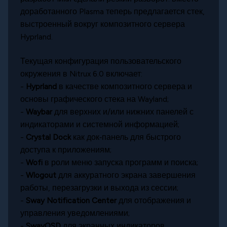
доработанного Plasma теперь предлагается стек,
выстроенный вокруг композитного сервера
Hyprland.
Текущая конфигурация пользовательского
окружения в Nitrux 6.0 включает:
-
Hyprland
в качестве композитного сервера и
основы графического стека на Wayland;
-
Waybar
для верхних и/или нижних панелей с
индикаторами и системной информацией;
-
Crystal Dock
как док‑панель для быстрого
доступа к приложениям;
-
Wofi
в роли меню запуска программ и поиска;
-
Wlogout
для аккуратного экрана завершения
работы, перезагрузки и выхода из сессии;
-
Sway Notification Center
для отображения и
управления уведомлениями;
-
SwayOSD
для экранных индикаторов