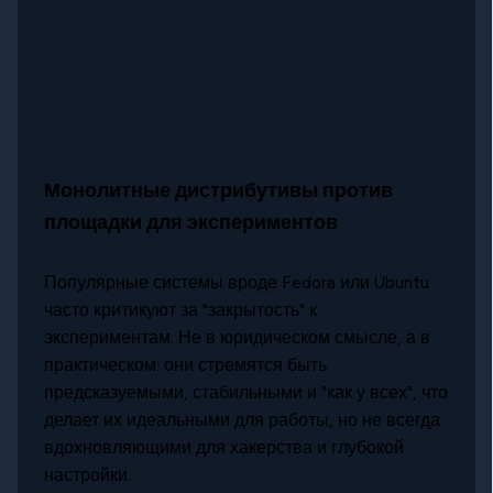
Монолитные дистрибутивы против
площадки для экспериментов
Популярные системы вроде Fedora или Ubuntu
часто критикуют за "закрытость" к
экспериментам. Не в юридическом смысле, а в
практическом: они стремятся быть
предсказуемыми, стабильными и "как у всех", что
делает их идеальными для работы, но не всегда
вдохновляющими для хакерства и глубокой
настройки.