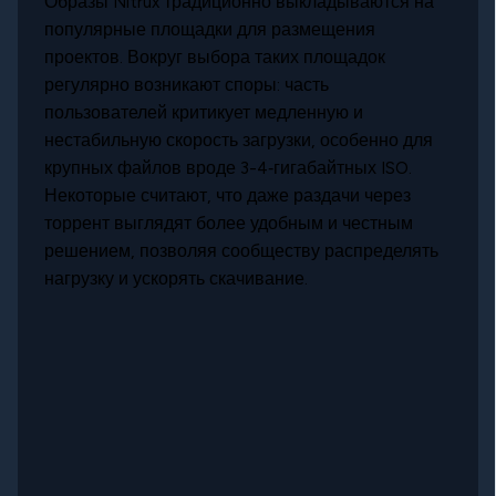
Образы Nitrux традиционно выкладываются на
популярные площадки для размещения
проектов. Вокруг выбора таких площадок
регулярно возникают споры: часть
пользователей критикует медленную и
нестабильную скорость загрузки, особенно для
крупных файлов вроде 3-4‑гигабайтных ISO.
Некоторые считают, что даже раздачи через
торрент выглядят более удобным и честным
решением, позволяя сообществу распределять
нагрузку и ускорять скачивание.