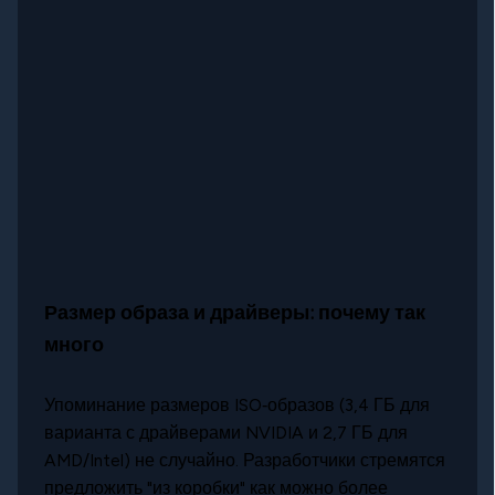
Размер образа и драйверы: почему так
много
Упоминание размеров ISO‑образов (3,4 ГБ для
варианта с драйверами NVIDIA и 2,7 ГБ для
AMD/Intel) не случайно. Разработчики стремятся
предложить "из коробки" как можно более