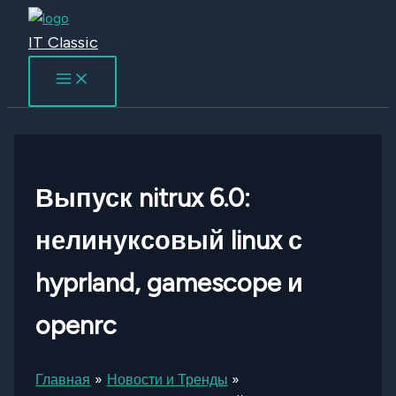
Перейти
к
IT Classic
содержимому
Выпуск nitrux 6.0:
нелинуксовый linux с
hyprland, gamescope и
openrc
Главная
Новости и Тренды