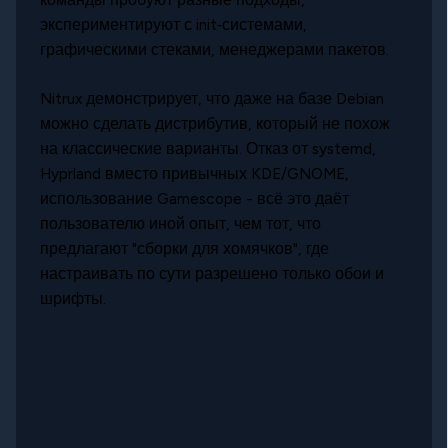
экспериментируют с init‑системами,
графическими стеками, менеджерами пакетов.
Nitrux демонстрирует, что даже на базе Debian
можно сделать дистрибутив, который не похож
на классические варианты. Отказ от systemd,
Hyprland вместо привычных KDE/GNOME,
использование Gamescope - всё это даёт
пользователю иной опыт, чем тот, что
предлагают "сборки для хомячков", где
настраивать по сути разрешено только обои и
шрифты.