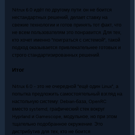
Nitrux 6.0 идёт по другому пути: он не боится
нестандартных решений, делает ставку на
свежие технологии и готов принять тот факт, что
не всем пользователям это понравится. Для тех,
кто хочет именно "поиграться с системой", такой
подход оказывается привлекательнее готовых и
строго стандартизированных решений.
Итог
Nitrux 6.0 - это не очередной "ещё один Linux", а
попытка предложить самостоятельный взгляд на
настольную систему: Debian‑база, OpenRC
вместо systemd, графический стек вокруг
Hyprland и Gamescope, модульное, но при этом
тщательно подобранное окружение. Это
дистрибутив для тех, кто не боится