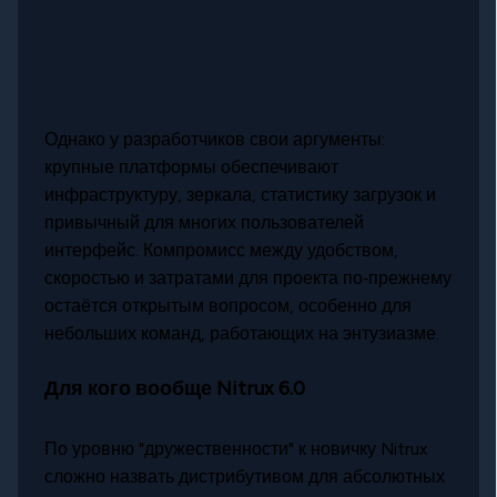
Однако у разработчиков свои аргументы:
крупные платформы обеспечивают
инфраструктуру, зеркала, статистику загрузок и
привычный для многих пользователей
интерфейс. Компромисс между удобством,
скоростью и затратами для проекта по‑прежнему
остаётся открытым вопросом, особенно для
небольших команд, работающих на энтузиазме.
Для кого вообще Nitrux 6.0
По уровню "дружественности" к новичку Nitrux
сложно назвать дистрибутивом для абсолютных