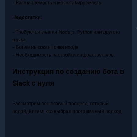
- Расширяемость и масштабируемость
Недостатки:
- Требуются знания Node.js, Python или другого
языка
- Более высокая точка входа
- Необходимость настройки инфраструктуры
Инструкция по созданию бота в
Slack с нуля
Рассмотрим пошаговый процесс, который
подойдёт тем, кто выбрал программный подход.