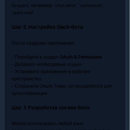
Scopes), например: `chat:write`, `commands`,
`users:read`
Шаг 2. Настройка Slack-бота
После создания приложения:
- Перейдите в раздел
OAuth & Permissions
- Добавьте необходимые scopes
- Установите приложение в рабочее
пространство
- Сохраните OAuth Token, он понадобится для
аутентификации
Шаг 3. Разработка логики бота
Можно использовать любой язык