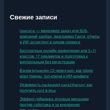
Свежие записи
Upervice — менеджер задач для B2B-
компаний: канбан, диаграмма Ганта, отчеты
и ИИ-ассистент в одном сервисе
Бесплатные онлайн-видеоуроки для 5–11
классов: 17 предметов и подготовка к
контрольным без регистрации
Взлом bitwarden Cli через npm: как троян
крал токены, Ssh‑ключи и ИИ‑конфиги
Уязвимость packagekit pack2theroot: как
получить root в linux
Эффект геймдева: игровые механики
против саботажа и за внедрение