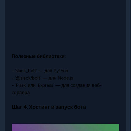
Полезные библиотеки:
- `slack_bolt` — для Python
- `@slack/bolt` — для Node.js
- `Flask` или `Express` — для создания веб-
сервера
Шаг 4. Хостинг и запуск бота