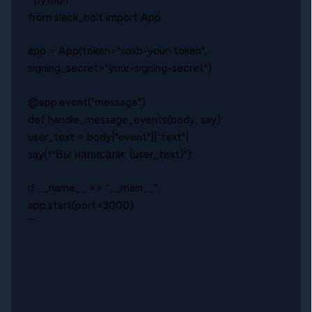
from slack_bolt import App
app = App(token="xoxb-your-token",
signing_secret="your-signing-secret")
@app.event("message")
def handle_message_events(body, say):
user_text = body["event"]["text"]
say(f"Вы написали: {user_text}")
if __name__ == "__main__":
app.start(port=3000)
```