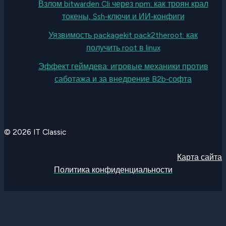
Взлом bitwarden Cli через npm: как троян крал
токены, Ssh‑ключи и ИИ‑конфиги
Уязвимость packagekit pack2theroot: как
получить root в linux
Эффект геймдева: игровые механики против
саботажа и за внедрение B2b‑софта
© 2026 IT Classic
Карта сайта
Политика конфиденциальности