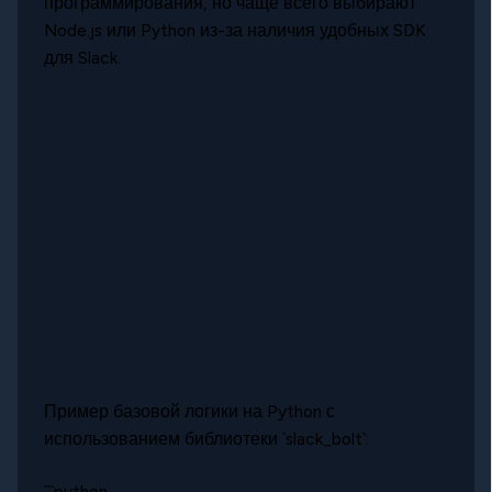
программирования, но чаще всего выбирают
Node.js или Python из-за наличия удобных SDK
для Slack.
Пример базовой логики на Python с
использованием библиотеки `slack_bolt`:
```python