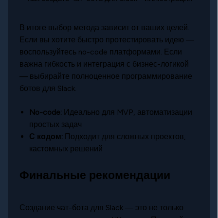
В итоге выбор метода зависит от ваших целей.
Если вы хотите быстро протестировать идею —
воспользуйтесь no-code платформами. Если
важна гибкость и интеграция с бизнес-логикой
— выбирайте полноценное программирование
ботов для Slack.
No-code:
Идеально для MVP, автоматизации
простых задач
С кодом:
Подходит для сложных проектов,
кастомных решений
Финальные рекомендации
Создание чат-бота для Slack — это не только