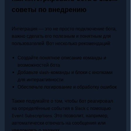
советы по внедрению
Интеграция — это не просто подключение бота,
важно сделать его полезным и понятным для
пользователей. Вот несколько рекомендаций:
Создайте понятное описание команды и
возможностей бота
Добавьте slash-команды и блоки с кнопками
для интерактивности
Обеспечьте логирование и обработку ошибок
Также подумайте о том, чтобы бот реагировал
на определённые события в Slack с помощью
Event Subscriptions. Это позволит, например,
автоматически отвечать на сообщения или
уведомлять о задачах.