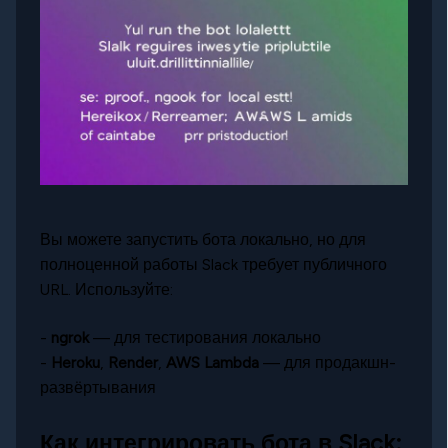
Вы можете запустить бота локально, но для
полноценной работы Slack требует публичного
URL. Используйте:
-
ngrok
— для тестирования локально
-
Heroku
,
Render
,
AWS Lambda
— для продакшн-
развёртывания
Как интегрировать бота в Slack: