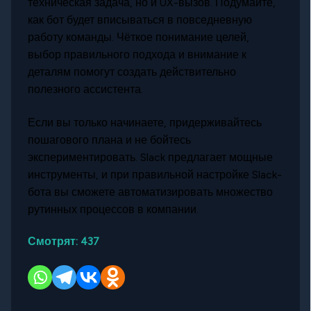
техническая задача, но и UX-вызов. Подумайте,
как бот будет вписываться в повседневную
работу команды. Чёткое понимание целей,
выбор правильного подхода и внимание к
деталям помогут создать действительно
полезного ассистента.
Если вы только начинаете, придерживайтесь
пошагового плана и не бойтесь
экспериментировать. Slack предлагает мощные
инструменты, и при правильной настройке Slack-
бота вы сможете автоматизировать множество
рутинных процессов в компании.
Смотрят:
437