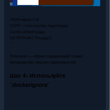
FROM alpine:3.18
COPY --from=builder /app/myapp
/usr/local/bin/myapp
ENTRYPOINT ["myapp"]
```
Результат — образ, содержащий только
бинарник без лишних зависимостей.
Шаг 4: Используйте
`.dockerignore`