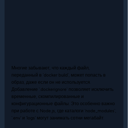
Многие забывают, что каждый файл,
переданный в `docker build`, может попасть в
образ, даже если он не используется.
Добавление `.dockerignore` позволяет исключить
временные, скомпилированные и
конфигурационные файлы. Это особенно важно
при работе с Node.js, где каталоги `node_modules`,
`.env` и `logs` могут занимать сотни мегабайт.