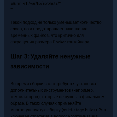
&& rm -rf /var/lib/apt/lists/*
```
Такой подход не только уменьшает количество
слоев, но и предотвращает накопление
временных файлов, что критично для
сокращения размера Docker контейнера.
Шаг 3: Удаляйте ненужные
зависимости
Во время сборки часто требуется установка
дополнительных инструментов (например,
компиляторов), которые не нужны в финальном
образе. В таких случаях применяйте
многоступенчатую сборку (multi-stage builds). Это
ключевая стратегия в вопросе "оптимизация