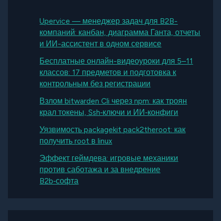
Upervice — менеджер задач для B2B-
компаний: канбан, диаграмма Ганта, отчеты
и ИИ-ассистент в одном сервисе
Бесплатные онлайн-видеоуроки для 5–11
классов: 17 предметов и подготовка к
контрольным без регистрации
Взлом bitwarden Cli через npm: как троян
крал токены, Ssh‑ключи и ИИ‑конфиги
Уязвимость packagekit pack2theroot: как
получить root в linux
Эффект геймдева: игровые механики
против саботажа и за внедрение
B2b‑софта