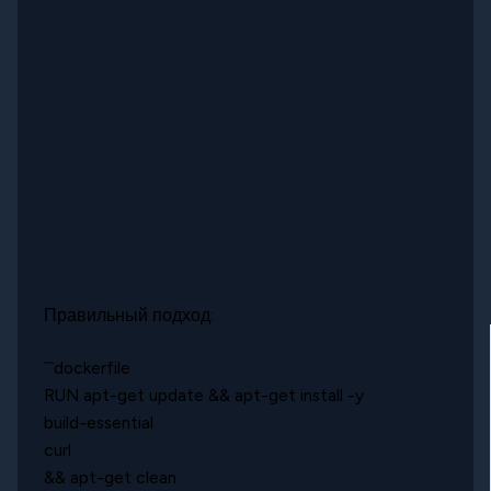
Правильный подход:
```dockerfile
RUN apt-get update && apt-get install -y
build-essential
curl
&& apt-get clean