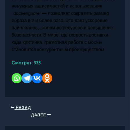
ненужных зависимостей и использование
`.dockerignore` — позволяет сократить размер
образа в 2 и более раза. Это дает ускорение
пайплайнов, экономию ресурсов и повышение
безопасности. В мире, где скорость доставки
кода критична, грамотная работа с Docker
становится конкурентным преимуществом.
Смотрят:
333
НАЗАД
ДАЛЕЕ