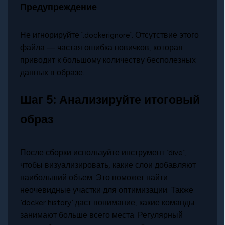
Предупреждение
Не игнорируйте `.dockerignore`. Отсутствие этого
файла — частая ошибка новичков, которая
приводит к большому количеству бесполезных
данных в образе.
Шаг 5: Анализируйте итоговый
образ
После сборки используйте инструмент `dive`,
чтобы визуализировать, какие слои добавляют
наибольший объем. Это поможет найти
неочевидные участки для оптимизации. Также
`docker history` даст понимание, какие команды
занимают больше всего места. Регулярный