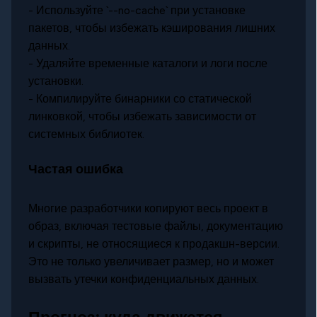
- Используйте `--no-cache` при установке
пакетов, чтобы избежать кэширования лишних
данных.
- Удаляйте временные каталоги и логи после
установки.
- Компилируйте бинарники со статической
линковкой, чтобы избежать зависимости от
системных библиотек.
Частая ошибка
Многие разработчики копируют весь проект в
образ, включая тестовые файлы, документацию
и скрипты, не относящиеся к продакшн-версии.
Это не только увеличивает размер, но и может
вызвать утечки конфиденциальных данных.