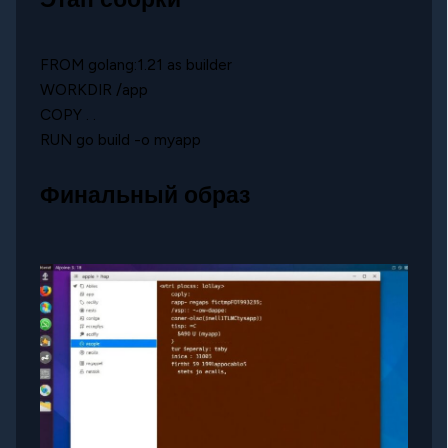
FROM golang:1.21 as builder
WORKDIR /app
COPY . .
RUN go build -o myapp
Финальный образ