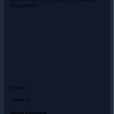
Docker слоев".
Пример:
```dockerfile
Этап сборки