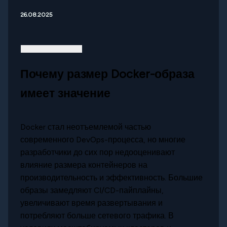
26.08.2025
Почему размер Docker-образа
имеет значение
Docker стал неотъемлемой частью
современного DevOps-процесса, но многие
разработчики до сих пор недооценивают
влияние размера контейнеров на
производительность и эффективность. Большие
образы замедляют CI/CD-пайплайны,
увеличивают время развертывания и
потребляют больше сетевого трафика. В