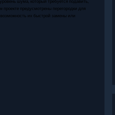
уровень шума, который требуется подавить,
ем проекте предусмотрены перегородки для
а возможность их быстрой замены или