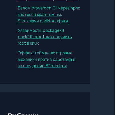
Взлом bitwarden Cli через npm:
как троян крал токены,
Ssh‑ключи и ИИ‑конфиги
Уязвимость packagekit
pack2theroot: как получить
root в linux
Эффект геймдева: игровые
механики против саботажа и
за внедрение B2b‑софта