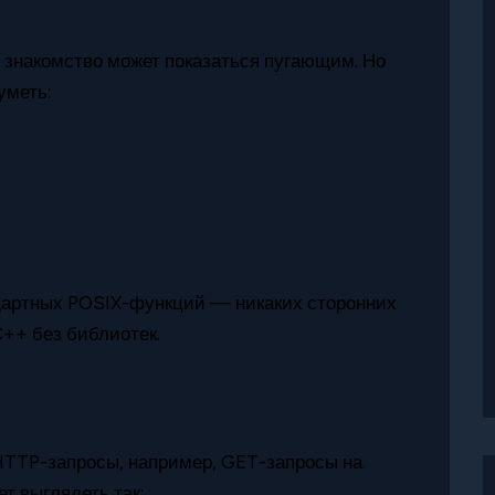
е знакомство может показаться пугающим. Но
уметь:
дартных POSIX-функций — никаких сторонних
C++ без библиотек.
HTTP-запросы, например, GET-запросы на
т выглядеть так: