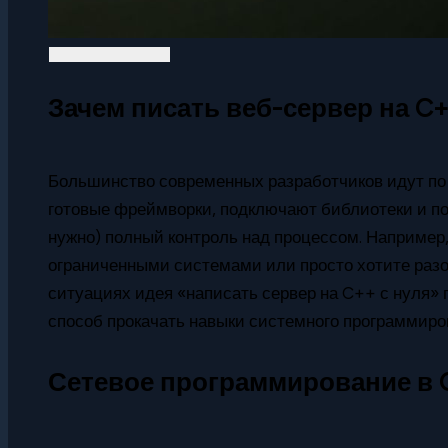
Зачем писать веб-сервер на C+
Большинство современных разработчиков идут по
готовые фреймворки, подключают библиотеки и пое
нужно) полный контроль над процессом. Например,
ограниченными системами или просто хотите разобр
ситуациях идея «написать сервер на C++ с нуля» 
способ прокачать навыки системного программиро
Сетевое программирование в C