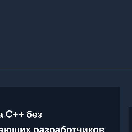
а C++ без
ающих разработчиков