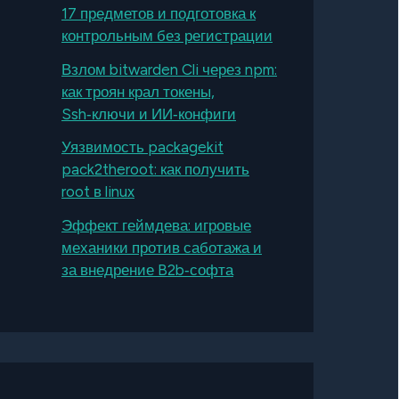
17 предметов и подготовка к
контрольным без регистрации
Взлом bitwarden Cli через npm:
как троян крал токены,
Ssh‑ключи и ИИ‑конфиги
Уязвимость packagekit
pack2theroot: как получить
root в linux
Эффект геймдева: игровые
механики против саботажа и
за внедрение B2b‑софта