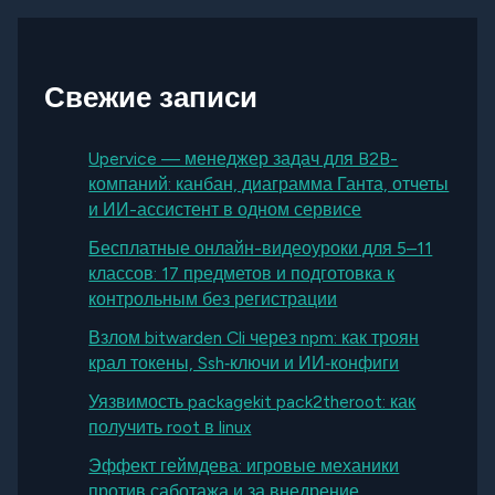
Свежие записи
Upervice — менеджер задач для B2B-
компаний: канбан, диаграмма Ганта, отчеты
и ИИ-ассистент в одном сервисе
Бесплатные онлайн-видеоуроки для 5–11
классов: 17 предметов и подготовка к
контрольным без регистрации
Взлом bitwarden Cli через npm: как троян
крал токены, Ssh‑ключи и ИИ‑конфиги
Уязвимость packagekit pack2theroot: как
получить root в linux
Эффект геймдева: игровые механики
против саботажа и за внедрение