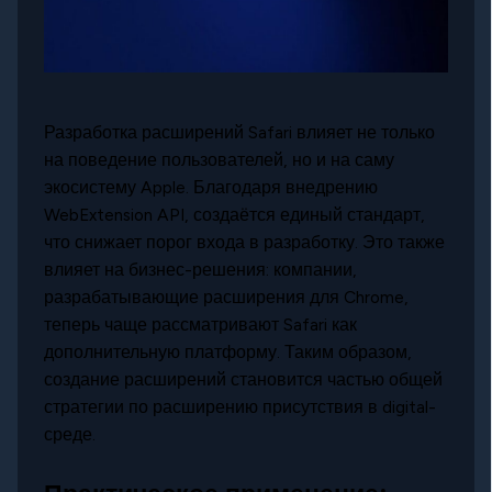
Разработка расширений Safari влияет не только
на поведение пользователей, но и на саму
экосистему Apple. Благодаря внедрению
WebExtension API, создаётся единый стандарт,
что снижает порог входа в разработку. Это также
влияет на бизнес-решения: компании,
разрабатывающие расширения для Chrome,
теперь чаще рассматривают Safari как
дополнительную платформу. Таким образом,
создание расширений становится частью общей
стратегии по расширению присутствия в digital-
среде.