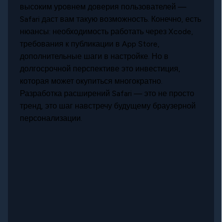
высоким уровнем доверия пользователей —
Safari даст вам такую возможность. Конечно, есть
нюансы: необходимость работать через Xcode,
требования к публикации в App Store,
дополнительные шаги в настройке. Но в
долгосрочной перспективе это инвестиция,
которая может окупиться многократно.
Разработка расширений Safari — это не просто
тренд, это шаг навстречу будущему браузерной
персонализации.