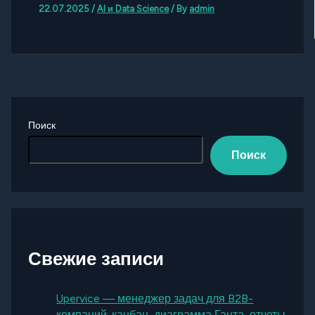
22.07.2025
/
AI и Data Science
/ By
admin
Поиск
Поиск
Свежие записи
Upervice — менеджер задач для B2B-
компаний: канбан, диаграмма Ганта, отчеты