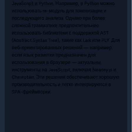
JavaScript и Python. Например, в Python можно
использовать re-модуль для токенизации и
последующего анализа. Однако при более
сложной грамматике предпочтительнее
использовать библиотеки с поддержкой AST
(Abstract Syntax Tree), такие как Lark или PLY. Для
веб-ориентированных решений — например,
если язык разметки предназначен для
использования в браузере — актуальны
инструменты на JavaScript, включая Nearley.js и
Chevrotain. Эти решения обеспечивают хорошую
производительность и легко интегрируются в
SPA-фреймворки.