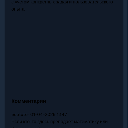
с учетом конкретных задач и пользовательского
опыта.
Комментарии
edututor
01-04-2026 13:47
Если кто-то здесь преподаёт математику или