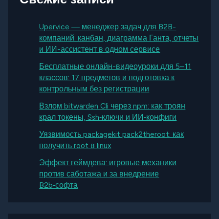
Upervice — менеджер задач для B2B-
компаний: канбан, диаграмма Ганта, отчеты
и ИИ-ассистент в одном сервисе
Бесплатные онлайн-видеоуроки для 5–11
классов: 17 предметов и подготовка к
контрольным без регистрации
Взлом bitwarden Cli через npm: как троян
крал токены, Ssh‑ключи и ИИ‑конфиги
Уязвимость packagekit pack2theroot: как
получить root в linux
Эффект геймдева: игровые механики
против саботажа и за внедрение
B2b‑софта