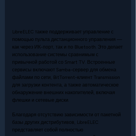
LibreELEC также поддерживает управление с
помощью пульта дистанционного управления —
как через ИК-порт, так и по Bluetooth. Это делает
использование системы сравнимым с
привычной работой со Smart TV. Встроенные
сервисы включают Samba-сервер для обмена
файлами по сети, BitTorrent-клиент Transmission
для загрузки контента, а также автоматическое
обнаружение внешних накопителей, включая
флешки и сетевые диски.
Благодаря отсутствию зависимости от пакетной
базы других дистрибутивов, LibreELEC
представляет собой полностью