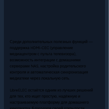
Среди дополнительных полезных функций —
поддержка HDMI-CEC (управление
медиацентром с пульта телевизора),
возможность интеграции с домашними
серверами NAS, настройка родительского
контроля и автоматическая синхронизация
медиатеки через локальную сеть.
LibreELEC остаётся одним из лучших решений
для тех, кто ищет простую, надёжную и
настраиваемую платформу для домашнего
кинотеатра. Благодаря своей открытости,