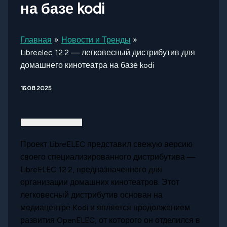
на базе kodi
Главная
Новости и Тренды
Libreelec 12.2 — легковесный дистрибутив для
домашнего кинотеатра на базе kodi
16.08.2025
Проект LibreELEC представил свежую версию
своего специализированного дистрибутива —
LibreELEC 12.2, предназначенного для
организации домашних кинотеатров. Этот
легковесный дистрибутив основан на
медиацентре Kodi и является продолжением
развития OpenELEC, от которого он отделился в