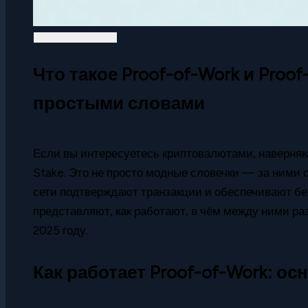
Что такое Proof-of-Work и Proo
простыми словами
Если вы интересуетесь криптовалютами, наверняк
Stake. Это не просто модные словечки — за ними с
сети подтверждают транзакции и обеспечивают без
представляют, как работают, в чём между ними ра
2025 году.
Как работает Proof-of-Work: о