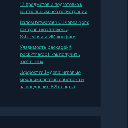
17 предметов и подготовка к
контрольным без регистрации
Взлом bitwarden Cli через npm:
как троян крал токены,
Ssh‑ключи и ИИ‑конфиги
Уязвимость packagekit
pack2theroot: как получить
root в linux
Эффект геймдева: игровые
механики против саботажа и
за внедрение B2b‑софта