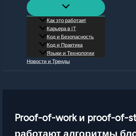
Как это работает
Карьера в IT
Код и Безопасность
Код и Практика
Языки и Технологии
Новости и Тренды
Поиск
Proof-of-work и proof-of-s
работают алгоритмы бл