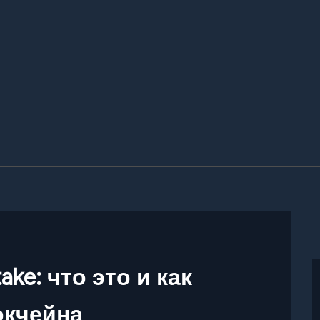
take: что это и как
окчейна