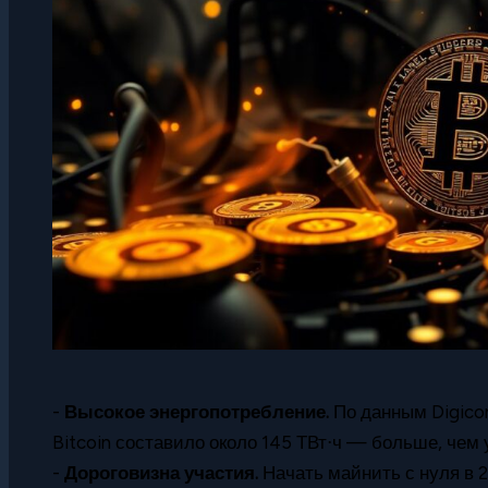
-
Высокое энергопотребление.
По данным Digicon
Bitcoin составило около 145 ТВт⋅ч — больше, чем 
-
Дороговизна участия.
Начать майнить с нуля в 