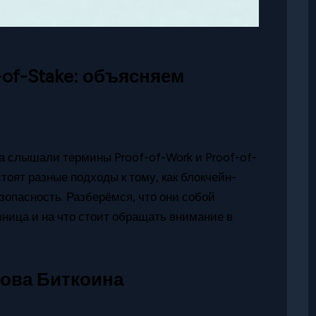
f-of-Stake: объясняем
а слышали термины Proof-of-Work и Proof-of-
тоят разные подходы к тому, как блокчейн-
опасность. Разберёмся, что они собой
зница и на что стоит обращать внимание в
снова Биткоина