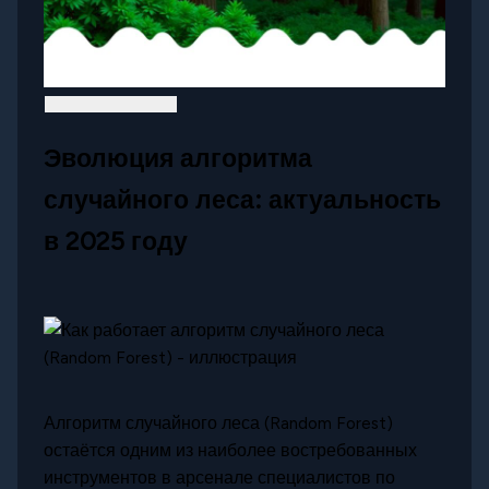
Эволюция алгоритма
случайного леса: актуальность
в 2025 году
Алгоритм случайного леса (Random Forest)
остаётся одним из наиболее востребованных
инструментов в арсенале специалистов по