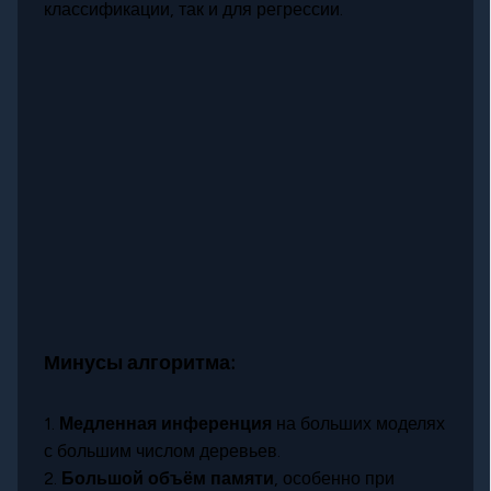
классификации, так и для регрессии.
Минусы алгоритма:
1.
Медленная инференция
на больших моделях
с большим числом деревьев.
2.
Большой объём памяти
, особенно при