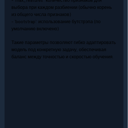
- `max_features`: количество признаков для
выбора при каждом разбиении (обычно корень
из общего числа признаков)
- `bootstrap`: использование бутстрэпа (по
умолчанию включено)
Такие параметры позволяют гибко адаптировать
модель под конкретную задачу, обеспечивая
баланс между точностью и скоростью обучения.