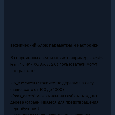
Технический блок: параметры и настройки
В современных реализациях (например, в scikit-
learn 1.6 или XGBoost 2.0) пользователи могут
настраивать:
- `n_estimators`: количество деревьев в лесу
(чаще всего от 100 до 1000)
- `max_depth`: максимальная глубина каждого
дерева (ограничивается для предотвращения
переобучения)