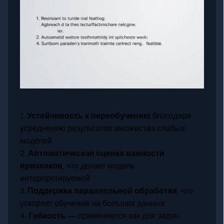
1.
Устойчивость к переобучению
благодаря
усреднению результатов множества слабых
моделей.
2.
Автоматическая оценка важности
признаков
, что делает модель
интерпретируемой.
3.
Поддержка параллельной обработки
, что
ускоряет обучение на больших данных.
4.
Гибкость
— применяется как для задач