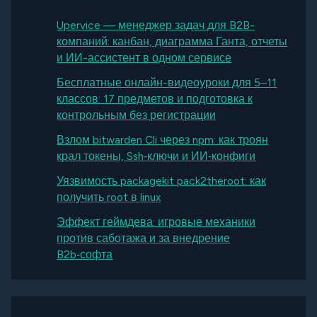
Upervice — менеджер задач для B2B-
компаний: канбан, диаграмма Ганта, отчеты
и ИИ-ассистент в одном сервисе
Бесплатные онлайн-видеоуроки для 5–11
классов: 17 предметов и подготовка к
контрольным без регистрации
Взлом bitwarden Cli через npm: как троян
крал токены, Ssh‑ключи и ИИ‑конфиги
Уязвимость packagekit pack2theroot: как
получить root в linux
Эффект геймдева: игровые механики
против саботажа и за внедрение
B2b‑софта