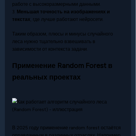
работе с высокоразмерными данными.
3.
Меньшая точность на изображениях и
текстах
, где лучше работают нейросети.
Таким образом, плюсы и минусы случайного
леса нужно тщательно взвешивать в
зависимости от контекста задачи.
Применение Random Forest в
реальных проектах
В 2025 году применение random forest остаётся
оправданным в различных отраслях. Например,