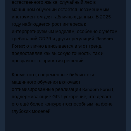
естественного языка, случайный лес в
машинном обучении остаётся незаменимым
инструментом для табличных данных. В 2025
году наблюдается рост интереса к
интерпретируемым моделям, особенно с учётом
требований GDPR и других регуляций. Random
Forest отлично вписывается в этот тренд,
предоставляя как высокую точность, так и
прозрачность принятия решений.
Кроме того, современные библиотеки
машинного обучения включают
оптимизированные реализации Random Forest,
поддерживающие GPU-ускорение, что делает
его ещё более конкурентоспособным на фоне
глубоких моделей.