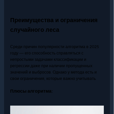
Преимущества и ограничения
случайного леса
Среди причин популярности алгоритма в 2025
году — его способность справляться с
непростыми задачами классификации и
регрессии даже при наличии пропущенных
значений и выбросов. Однако у метода есть и
свои ограничения, которые важно учитывать.
Плюсы алгоритма: