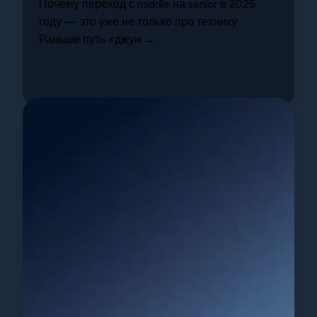
Почему переход с middle на senior в 2025
году — это уже не только про технику
Раньше путь «джун →