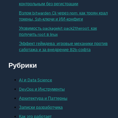
контрольным без регистрации
Взлом bitwarden Cli через npm: как троян крал
токены, Ssh‑ключи и ИИ‑конфиги
Уязвимость packagekit pack2theroot: как
получить root в linux
Эффект геймдева: игровые механики против
саботажа и за внедрение B2b‑софта
Рубрики
AI и Data Science
DevOps и Инструменты
Архитектура и Паттерны
Записки разработчика
Как это работает