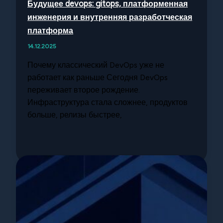
Будущее devops: gitops, платформенная
инженерия и внутренняя разработческая
платформа
14.12.2025
Почему классический DevOps уже не
работает как раньше Сегодня DevOps
переживает второе рождение.
Инфраструктура стала сложнее, продуктов
больше, релизы быстрее,