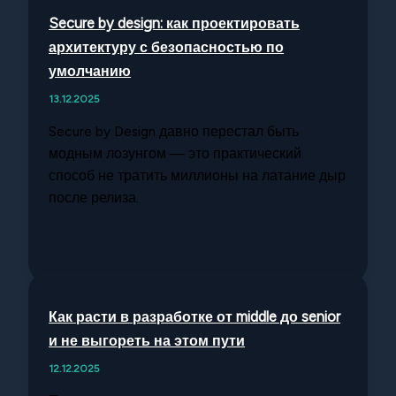
Secure by design: как проектировать
архитектуру с безопасностью по
умолчанию
13.12.2025
Secure by Design давно перестал быть
модным лозунгом — это практический
способ не тратить миллионы на латание дыр
после релиза.
Как расти в разработке от middle до senior
и не выгореть на этом пути
12.12.2025