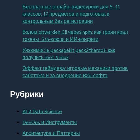
Бесплатные онлайн-видеоуроки для 5–11
классов: 17 предметов и подготовка к
контрольным без регистрации
Взлом bitwarden Cli через npm: как троян крал
токены, Ssh‑ключи и ИИ‑конфиги
Уязвимость packagekit pack2theroot: как
получить root в linux
Эффект геймдева: игровые механики против
саботажа и за внедрение B2b‑софта
Рубрики
AI и Data Science
DevOps и Инструменты
Архитектура и Паттерны