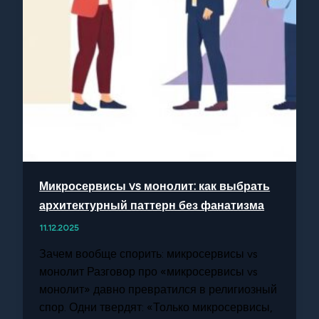
Микросервисы vs монолит: как выбрать
архитектурный паттерн без фанатизма
11.12.2025
Зачем вообще спорить: микросервисы vs
монолит Разговор про «микросервисы vs
монолит» давно превратился в религиозный
спор. Одни твердят: «Только микросервисы,