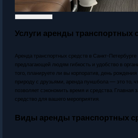
Услуги аренды транспортных с
Аренда транспортных средств в Санкт-Петербурге 
предлагающей людям гибкость и удобство в орган
того, планируете ли вы корпоратив, день рождения
природу с друзьями, аренда пуншбола — это то, чт
позволяет сэкономить время и средства. Главная
средство для вашего мероприятия.
Виды аренды транспортных с