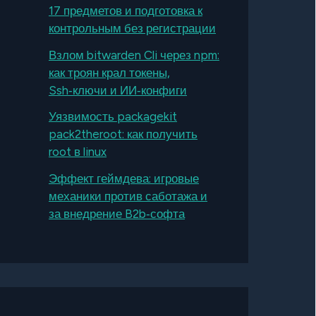
17 предметов и подготовка к
контрольным без регистрации
Взлом bitwarden Cli через npm:
как троян крал токены,
Ssh‑ключи и ИИ‑конфиги
Уязвимость packagekit
pack2theroot: как получить
root в linux
Эффект геймдева: игровые
механики против саботажа и
за внедрение B2b‑софта