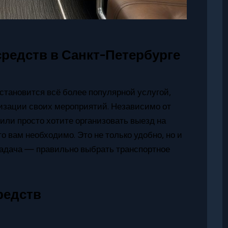
редств в Санкт-Петербурге
становится всё более популярной услугой,
изации своих мероприятий. Независимо от
 или просто хотите организовать выезд на
о вам необходимо. Это не только удобно, но и
 задача — правильно выбрать транспортное
редств