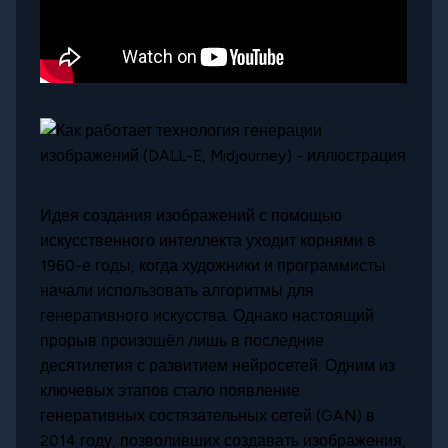
Идея создания изображений с помощью
искусственного интеллекта уходит корнями в
1960-е годы, когда художники и программисты
начали использовать алгоритмы для
генеративного искусства. Однако настоящий
прорыв произошёл лишь в последние
десятилетия с развитием нейросетей. Одним из
ключевых этапов стало появление
генеративных состязательных сетей (GAN) в
2014 году, позволивших создавать изображения,