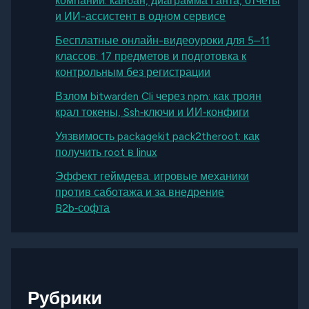
компаний: канбан, диаграмма Ганта, отчеты
и ИИ-ассистент в одном сервисе
Бесплатные онлайн-видеоуроки для 5–11
классов: 17 предметов и подготовка к
контрольным без регистрации
Взлом bitwarden Cli через npm: как троян
крал токены, Ssh‑ключи и ИИ‑конфиги
Уязвимость packagekit pack2theroot: как
получить root в linux
Эффект геймдева: игровые механики
против саботажа и за внедрение
B2b‑софта
Рубрики