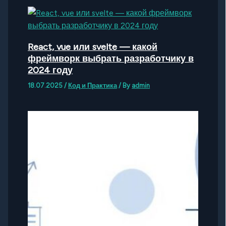
React, vue или svelte — какой
фреймворк выбрать разработчику в
2024 году
18.07.2025
/
Код и Практика
/ By
admin