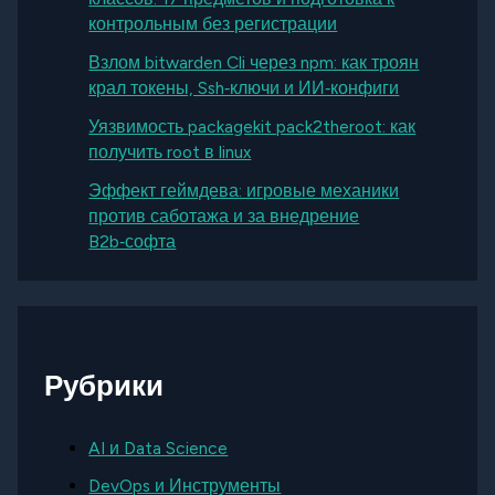
контрольным без регистрации
Взлом bitwarden Cli через npm: как троян
крал токены, Ssh‑ключи и ИИ‑конфиги
Уязвимость packagekit pack2theroot: как
получить root в linux
Эффект геймдева: игровые механики
против саботажа и за внедрение
B2b‑софта
Рубрики
AI и Data Science
DevOps и Инструменты