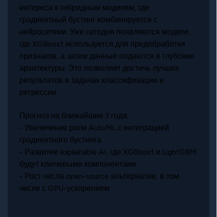
интереса к гибридным моделям, где
градиентный бустинг комбинируется с
нейросетями. Уже сегодня появляются модели,
где XGBoost используется для предобработки
признаков, а затем данные подаются в глубокие
архитектуры. Это позволяет достичь лучших
результатов в задачах классификации и
регрессии.
Прогноз на ближайшие 3 года:
- Увеличение роли AutoML с интеграцией
градиентного бустинга
- Развитие explainable AI, где XGBoost и LightGBM
будут ключевыми компонентами
- Рост числа open-source альтернатив, в том
числе с GPU-ускорением