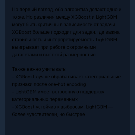
На первый взгляд, оба алгоритма делают одно и
то же. Но различия между XGBoost и LightGBM
могут быть критичны в зависимости от задачи.
XGBoost больше подходит для задач, где важна
стабильность и интерпретируемость. LightGBM
выигрывает при работе с огромными
датасетами и высокой размерностью.
Также важно учитывать:
- XGBoost лучше обрабатывает категориальные
признаки после one-hot encoding
- LightGBM имеет встроенную поддержку
категориальных переменных
- XGBoost устойчив к выбросам, LightGBM —
более чувствителен, но быстрее