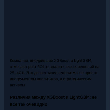
Компании, внедрившие XGBoost и LightGBM,
отмечают рост ROI от аналитических решений на
25–40%. Это делает такие алгоритмы не просто
инструментом аналитиков, а стратегическим
активом.
Различия между XGBoost и LightGBM: не
всё так очевидно