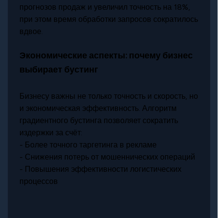
прогнозов продаж и увеличил точность на 18%,
при этом время обработки запросов сократилось
вдвое.
Экономические аспекты: почему бизнес
выбирает бустинг
Бизнесу важны не только точность и скорость, но
и экономическая эффективность. Алгоритм
градиентного бустинга позволяет сократить
издержки за счёт:
- Более точного таргетинга в рекламе
- Снижения потерь от мошеннических операций
- Повышения эффективности логистических
процессов