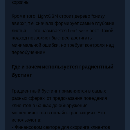
корзины.
Кроме того, LightGBM строит дерево "снизу
вверх", т.е. сначала формирует самые глубокие
листья — это называется Leaf-wise рост. Такой
подход позволяет быстрее достигать
минимальной ошибки, но требует контроля над
переобучением.
Где и зачем используется градиентный
бустинг
Градиентный бустинг применяется в самых
разных сферах: от предсказания поведения
клиентов в банках до обнаружения
мошенничества в онлайн-транзакциях. Его
используют в:
- Финансовом секторе для скоринга клиентов