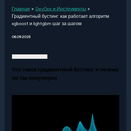
Главная
DevOps и Инструменты
Градиентный бустинг: как работает алгоритм
xgboost и lightgbm шаг за шагом
06.09.2025
Что такое градиентный бустинг и почему
он так популярен