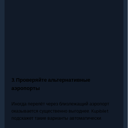
3.
Проверяйте альтернативные
аэропорты
Иногда перелёт через близлежащий аэропорт
оказывается существенно выгоднее. Kupibilet
подскажет такие варианты автоматически.