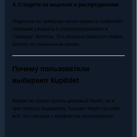
4.
Следите за акциями и распродажами
Подписка на телеграм-канал сервиса позволяет
первыми узнавать о спецпредложениях и
“горящих” билетах. Это реально помогает ловить
билеты по сниженным ценам.
Почему пользователи
выбирают Kupibilet
Важно не только купить дешевый билет, но и
чувствовать поддержку. Kupibilet берёт на себя
всё, что связано с комфортом пользователя: