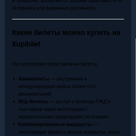
в телефоне, избавляя от лишней зависимости от
интернета или бумажных распечаток.
Какие билеты можно купить на
Kupibilet
На платформе представлены билеты:
Авиабилеты
— внутренние и
международные рейсы более 500
авиакомпаний;
Ж/д-билеты
— доступ к билетам РЖД и
партнёров через интеграцию с
официальными цифровыми системами;
Комбинированные маршруты
—
экономящие время и деньги варианты, когда