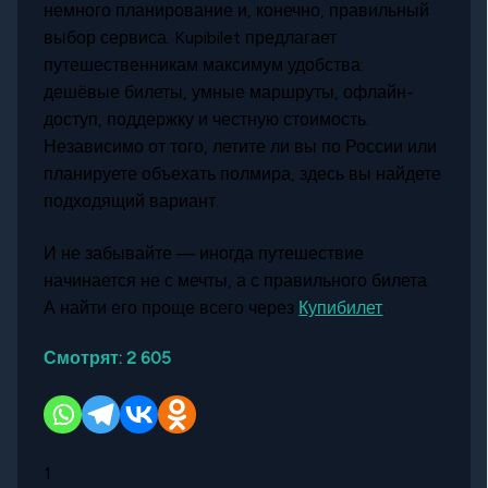
немного планирование и, конечно, правильный
выбор сервиса. Kupibilet предлагает
путешественникам максимум удобства:
дешёвые билеты, умные маршруты, офлайн-
доступ, поддержку и честную стоимость.
Независимо от того, летите ли вы по России или
планируете объехать полмира, здесь вы найдете
подходящий вариант.
И не забывайте — иногда путешествие
начинается не с мечты, а с правильного билета.
А найти его проще всего через
Купибилет
.
Смотрят:
2 605
1