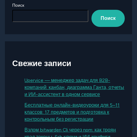
Поиск
Поиск
Свежие записи
Upervice — менеджер задач для B2B-
компаний: канбан, диаграмма Ганта, отчеты
и ИИ-ассистент в одном сервисе
Бесплатные онлайн-видеоуроки для 5–11
классов: 17 предметов и подготовка к
контрольным без регистрации
Взлом bitwarden Cli через npm: как троян
крал токены, Ssh‑ключи и ИИ‑конфиги