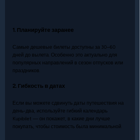
1.
Планируйте заранее
Самые дешевые билеты доступны за 30–60
дней до вылета. Особенно это актуально для
популярных направлений в сезон отпусков или
праздников.
2.
Гибкость в датах
Если вы можете сдвинуть даты путешествия на
день-два, используйте гибкий календарь
Kupibilet — он покажет, в какие дни лучше
покупать, чтобы стоимость была минимальной.