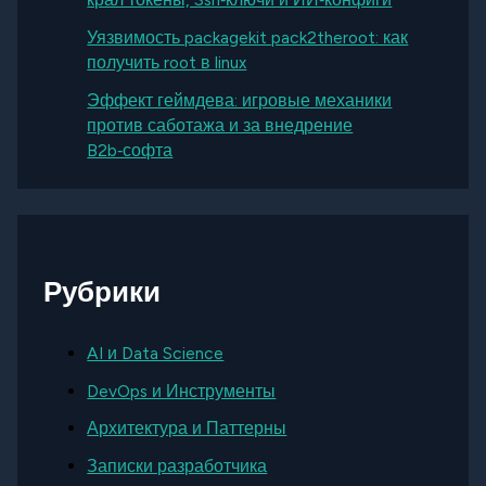
Уязвимость packagekit pack2theroot: как
получить root в linux
Эффект геймдева: игровые механики
против саботажа и за внедрение
B2b‑софта
Рубрики
AI и Data Science
DevOps и Инструменты
Архитектура и Паттерны
Записки разработчика