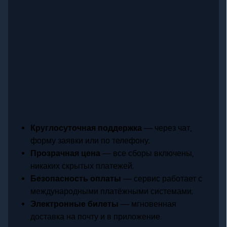
Круглосуточная поддержка
— через чат,
форму заявки или по телефону;
Прозрачная цена
— все сборы включены,
никаких скрытых платежей;
Безопасность оплаты
— сервис работает с
международными платёжными системами;
Электронные билеты
— мгновенная
доставка на почту и в приложение.