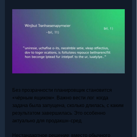
Без прозрачности планировщик становится
«чёрным ящиком». Важно вести лог: когда
задача была запущена, сколько длилась, с каким
результатом завершилась. Это особенно
актуально для продакшн-сред.
Нестандартное решение: вместо обычного