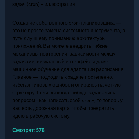
Создание собственного cron-планировщика —
это не просто замена системного инструмента, а
путь к лучшему пониманию архитектуры
приложений. Вы можете внедрить гибкие
механизмы повторения, зависимости между
задачами, визуальный интерфейс и даже
машинное обучение для адаптации расписания.
Главное — подходить к задаче постепенно,
избегая типовых ошибок и опираясь на чёткую
структуру. Если вы когда-нибудь задавались
вопросом «как написать свой cron», то теперь у
вас есть дорожная карта, чтобы превратить
идею в рабочую систему.
Смотрят:
578