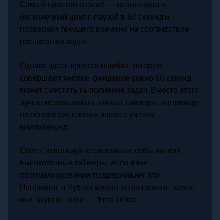
Самый простой способ — использовать
бесконечный цикл с паузой в 60 секунд и
проверкой текущего времени на соответствие
расписанию задач.
Однако здесь кроется ошибка, которую
совершают многие: ожидание ровно 60 секунд
может сместить выполнение задач. Вместо этого
лучше использовать точные таймеры, например,
на основе системных часов с учётом
миллисекунд.
Совет: используйте системные события или
высокоточные таймеры, если язык
программирования поддерживает это.
Например, в Python можно использовать `sched`
или `asyncio`, в Go — `time.Ticker`.