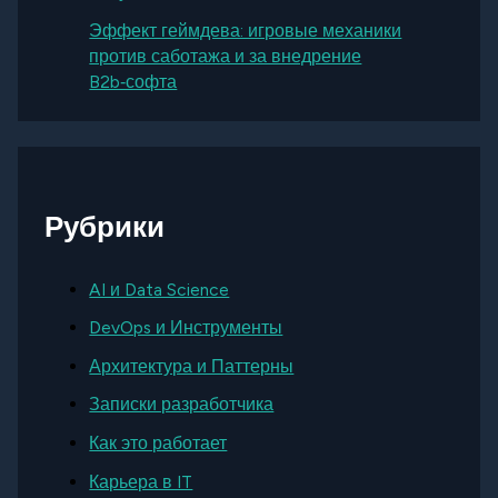
Эффект геймдева: игровые механики
против саботажа и за внедрение
B2b‑софта
Рубрики
AI и Data Science
DevOps и Инструменты
Архитектура и Паттерны
Записки разработчика
Как это работает
Карьера в IT