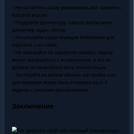
- Не пытайтесь сразу реализовать всё: начните с
базовой версии.
- Разделите архитектуру: парсер расписания,
диспетчер задач, логгер.
- Используйте существующие библиотеки для
парсинга cron-строк.
- Не забывайте об обработке ошибок: задача
может завершиться с исключением, и это не
должно останавливать весь планировщик.
- Тестируйте на малом объеме: настройка cron
для новичков может быть отлажена на 2–3
задачах с разными расписаниями.
Заключение