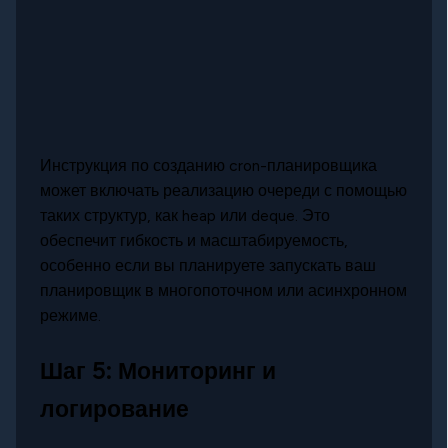
Инструкция по созданию cron-планировщика
может включать реализацию очереди с помощью
таких структур, как heap или deque. Это
обеспечит гибкость и масштабируемость,
особенно если вы планируете запускать ваш
планировщик в многопоточном или асинхронном
режиме.
Шаг 5: Мониторинг и
логирование