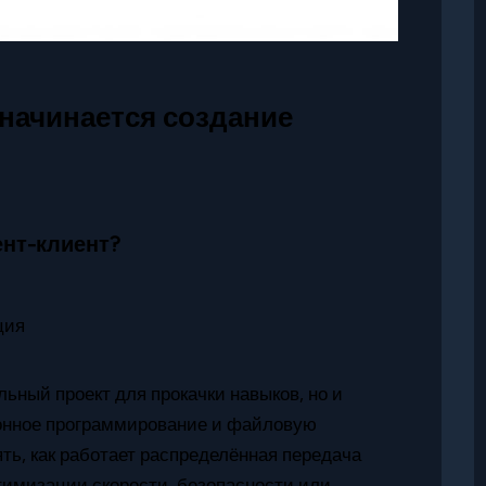
 начинается создание
ент-клиент?
ьный проект для прокачки навыков, но и
ронное программирование и файловую
ять, как работает распределённая передача
тимизации скорости, безопасности или