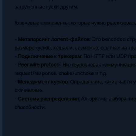
загруженные куски другим.
Ключевые компоненты, которые нужно реализовать
-
Метапарсинг .torrent-файлов
: Это bencoded ст
размере кусков, хешах и, возможно, ссылках на тре
-
Подключение к трекерам
: По HTTP или UDP про
-
Peer wire protocol
: Низкоуровневая коммуникация 
request/response, choke/unchoke и т.д.
-
Менеджмент кусков
: Определение, какие части 
скачивание.
-
Система распределения
: Алгоритмы выбора пир
способности.