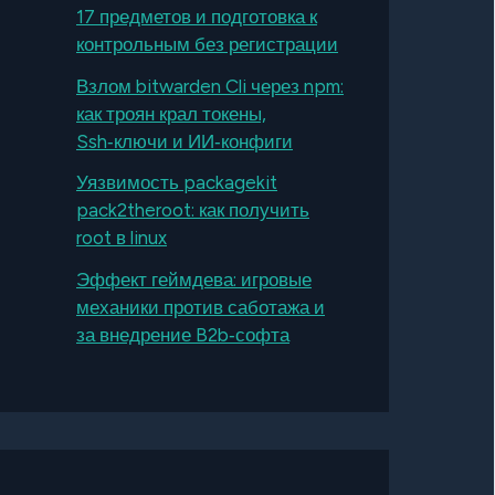
17 предметов и подготовка к
контрольным без регистрации
Взлом bitwarden Cli через npm:
как троян крал токены,
Ssh‑ключи и ИИ‑конфиги
Уязвимость packagekit
pack2theroot: как получить
root в linux
Эффект геймдева: игровые
механики против саботажа и
за внедрение B2b‑софта