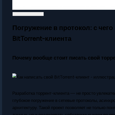
Погружение в протокол: с чего
BitTorrent-клиента
Почему вообще стоит писать свой торр
Разработка торрент-клиента — не просто увлекател
глубокое погружение в сетевые протоколы, асинх
архитектуру. Такой проект позволяет не только пон
данных, но и реализовать собственные идеи по оп