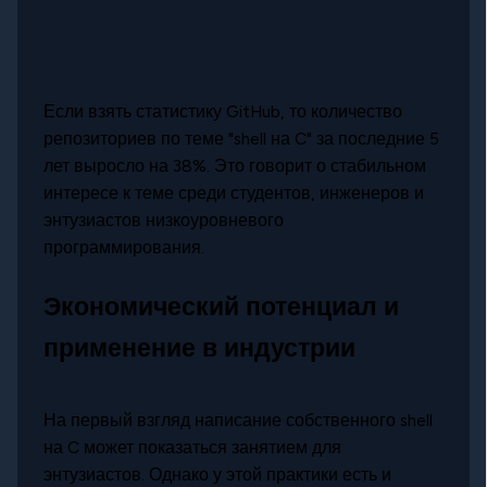
Если взять статистику GitHub, то количество
репозиториев по теме "shell на C" за последние 5
лет выросло на 38%. Это говорит о стабильном
интересе к теме среди студентов, инженеров и
энтузиастов низкоуровневого
программирования.
Экономический потенциал и
применение в индустрии
На первый взгляд написание собственного shell
на C может показаться занятием для
энтузиастов. Однако у этой практики есть и