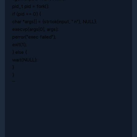
pid_t pid = fork();
if (pid == 0) {
char *args[] = {strtok(input, " n"), NULL};
execvp(args[0], args);
perror("exec failed");
exit(1);
} else {
wait(NULL);
}
}
```