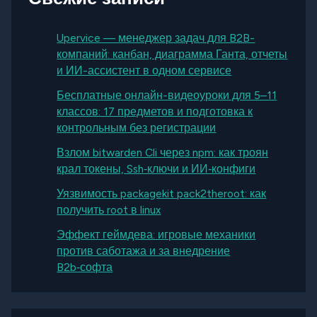
Upervice — менеджер задач для B2B-
компаний: канбан, диаграмма Ганта, отчеты
и ИИ-ассистент в одном сервисе
Бесплатные онлайн-видеоуроки для 5–11
классов: 17 предметов и подготовка к
контрольным без регистрации
Взлом bitwarden Cli через npm: как троян
крал токены, Ssh‑ключи и ИИ‑конфиги
Уязвимость packagekit pack2theroot: как
получить root в linux
Эффект геймдева: игровые механики
против саботажа и за внедрение
B2b‑софта