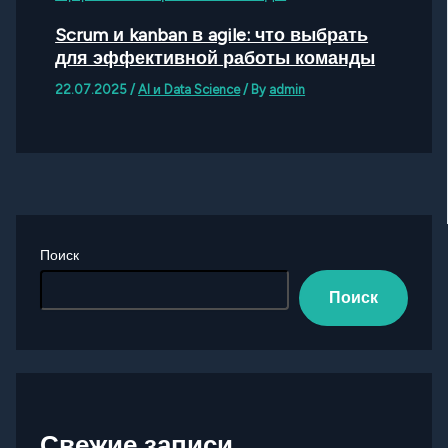
Scrum и kanban в agile: что выбрать
для эффективной работы команды
22.07.2025
/
AI и Data Science
/ By
admin
Поиск
Поиск
Свежие записи