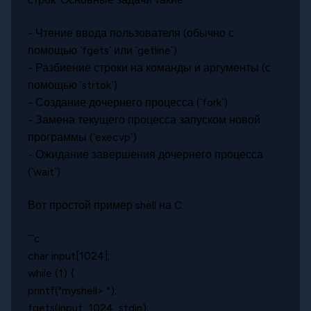
- Чтение ввода пользователя (обычно с
помощью `fgets` или `getline`)
- Разбиение строки на команды и аргументы (с
помощью `strtok`)
- Создание дочернего процесса (`fork`)
- Замена текущего процесса запуском новой
программы (`execvp`)
- Ожидание завершения дочернего процесса
(`wait`)
Вот простой пример shell на C:
```c
char input[1024];
while (1) {
printf("myshell> ");
fgets(input, 1024, stdin);