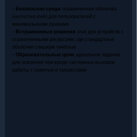
-
Безопасная среда
: ограниченная оболочка
(restricted shell) для пользователей с
минимальными правами
-
Встраиваемые решения
: shell для устройств с
ограниченными ресурсами, где стандартные
оболочки слишком тяжёлые
-
Образовательные цели
: идеальное задание
для освоения тем вроде системных вызовов,
работы с памятью и процессами