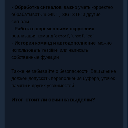
-
Обработка сигналов
: важно уметь корректно
обрабатывать `SIGINT`, `SIGTSTP` и другие
сигналы
-
Работа с переменными окружения
:
реализация команд `export`, `unset`, `cd`
-
История команд и автодополнение
: можно
использовать `readline` или написать
собственные функции
Также не забывайте о безопасности. Ваш shell не
должен допускать переполнения буфера, утечек
памяти и других уязвимостей.
Итог: стоит ли овчинка выделки?