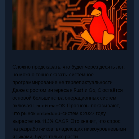
Сложно предсказать, что будет через десять лет,
но можно точно сказать: системное
программирование не теряет актуальности.
Даже с ростом интереса к Rust и Go, C остаётся
основой большинства операционных систем,
включая Linux и macOS. Прогнозы показывают,
что рынок embedded-систем к 2027 году
вырастет на 11.3% CAGR. Это значит, что спрос
на разработчиков, владеющих низкоуровневыми
языками, будет только расти.