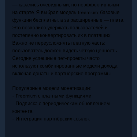
— казались очевидными, но неэффективными
на старте. Я выбрал модель freemium: базовые
функции бесплатны, а за расширенные — плата.
Это позволило удержать пользователей и
постепенно конвертировать их в платящих.
Важно не переусложнять платную часть:
пользователь должен видеть чёткую ценность.
Сегодня успешные пет-проекты часто
используют комбинированные модели дохода,
включая донаты и партнёрские программы.
Популярные модели монетизации:
- Freemium с платными функциями
- Подписка с периодическим обновлением
контента
- Интеграция партнёрских ссылок