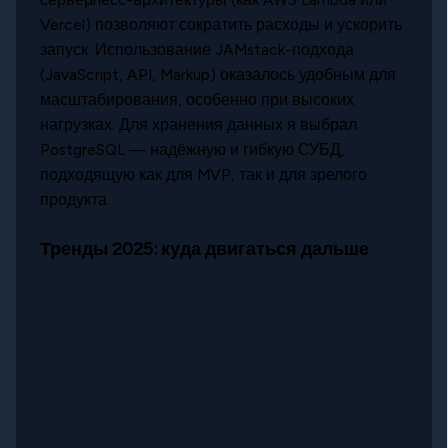
Vercel) позволяют сократить расходы и ускорить
запуск. Использование JAMstack-подхода
(JavaScript, API, Markup) оказалось удобным для
масштабирования, особенно при высоких
нагрузках. Для хранения данных я выбрал
PostgreSQL — надёжную и гибкую СУБД,
подходящую как для MVP, так и для зрелого
продукта.
Тренды 2025: куда двигаться дальше