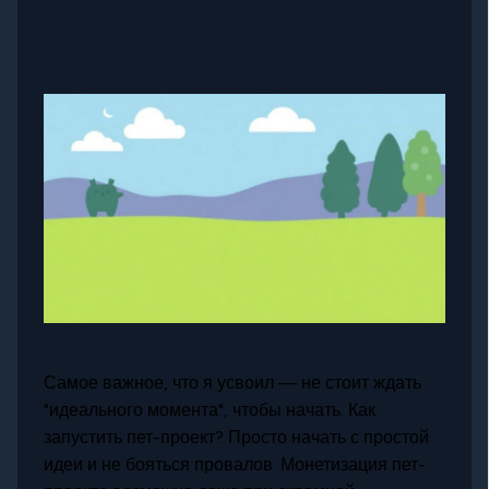
Самое важное, что я усвоил — не стоит ждать
"идеального момента", чтобы начать. Как
запустить пет-проект? Просто начать с простой
идеи и не бояться провалов. Монетизация пет-