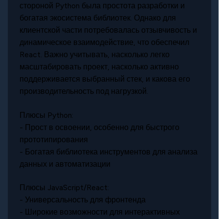
стороной Python была простота разработки и
богатая экосистема библиотек. Однако для
клиентской части потребовалась отзывчивость и
динамическое взаимодействие, что обеспечил
React. Важно учитывать, насколько легко
масштабировать проект, насколько активно
поддерживается выбранный стек, и какова его
производительность под нагрузкой.
Плюсы Python:
- Прост в освоении, особенно для быстрого
прототипирования
- Богатая библиотека инструментов для анализа
данных и автоматизации
Плюсы JavaScript/React:
- Универсальность для фронтенда
- Широкие возможности для интерактивных