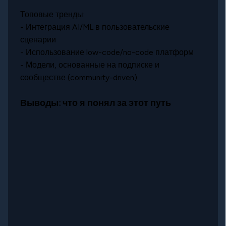
Топовые тренды:
- Интеграция AI/ML в пользовательские
сценарии
- Использование low-code/no-code платформ
- Модели, основанные на подписке и
сообществе (community-driven)
Выводы: что я понял за этот путь