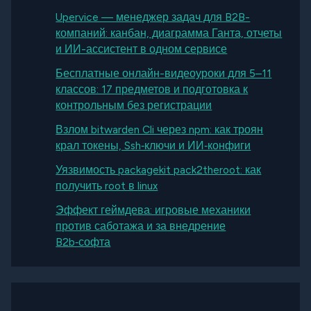
Upervice — менеджер задач для B2B-
компаний: канбан, диаграмма Ганта, отчеты
и ИИ-ассистент в одном сервисе
Бесплатные онлайн-видеоуроки для 5–11
классов: 17 предметов и подготовка к
контрольным без регистрации
Взлом bitwarden Cli через npm: как троян
крал токены, Ssh‑ключи и ИИ‑конфиги
Уязвимость packagekit pack2theroot: как
получить root в linux
Эффект геймдева: игровые механики
против саботажа и за внедрение
B2b‑софта