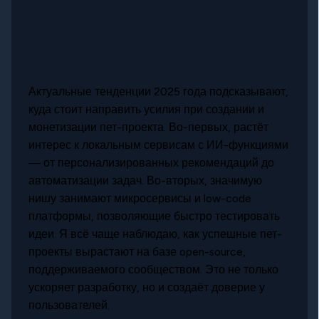
Актуальные тенденции 2025 года подсказывают,
куда стоит направить усилия при создании и
монетизации пет-проекта. Во-первых, растёт
интерес к локальным сервисам с ИИ-функциями
— от персонализированных рекомендаций до
автоматизации задач. Во-вторых, значимую
нишу занимают микросервисы и low-code
платформы, позволяющие быстро тестировать
идеи. Я всё чаще наблюдаю, как успешные пет-
проекты вырастают на базе open-source,
поддерживаемого сообществом. Это не только
ускоряет разработку, но и создаёт доверие у
пользователей.