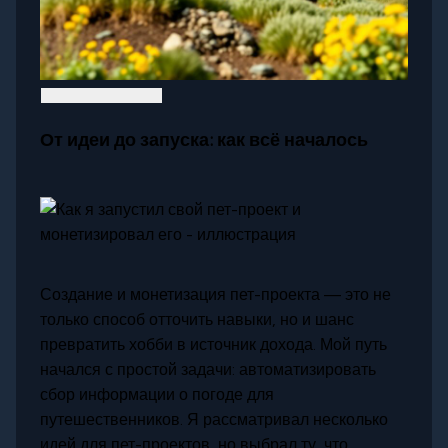
От идеи до запуска: как всё началось
Создание и монетизация пет-проекта — это не
только способ отточить навыки, но и шанс
превратить хобби в источник дохода. Мой путь
начался с простой задачи: автоматизировать
сбор информации о погоде для
путешественников. Я рассматривал несколько
идей для пет-проектов, но выбрал ту, что