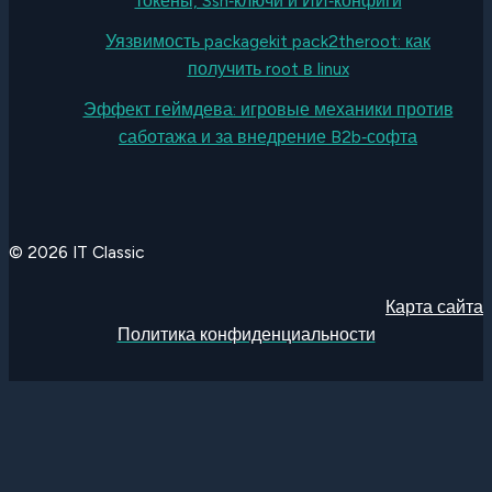
токены, Ssh‑ключи и ИИ‑конфиги
Уязвимость packagekit pack2theroot: как
получить root в linux
Эффект геймдева: игровые механики против
саботажа и за внедрение B2b‑софта
© 2026 IT Classic
Карта сайта
Политика конфиденциальности