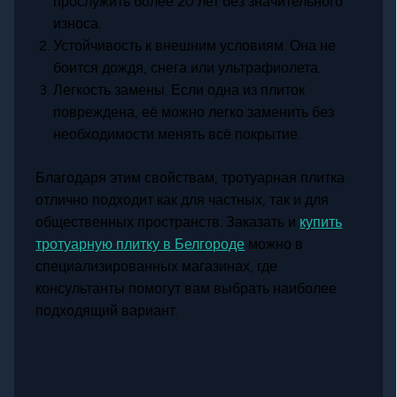
прослужить более 20 лет без значительного
износа.
Устойчивость к внешним условиям. Она не
боится дождя, снега или ультрафиолета.
Легкость замены. Если одна из плиток
повреждена, её можно легко заменить без
необходимости менять всё покрытие.
Благодаря этим свойствам, тротуарная плитка
отлично подходит как для частных, так и для
общественных пространств. Заказать и
купить
тротуарную плитку в Белгороде
можно в
специализированных магазинах, где
консультанты помогут вам выбрать наиболее
подходящий вариант.