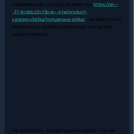
современным стандартам качества.
https://xn--
-31-6cddcz2ct3b.xn--p1ai/product-
category/plitka/trotuarnaya-plitka/
- не пропустите
возможность выбрать идеальную плитку для
вашего проекта.
Не забывайте, что тротуарная плитка – это не