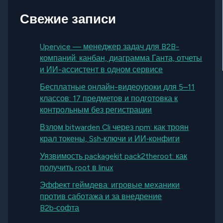
Свежие записи
Upervice — менеджер задач для B2B-
компаний: канбан, диаграмма Ганта, отчеты
и ИИ-ассистент в одном сервисе
Бесплатные онлайн-видеоуроки для 5–11
классов: 17 предметов и подготовка к
контрольным без регистрации
Взлом bitwarden Cli через npm: как троян
крал токены, Ssh‑ключи и ИИ‑конфиги
Уязвимость packagekit pack2theroot: как
получить root в linux
Эффект геймдева: игровые механики
против саботажа и за внедрение
B2b‑софта