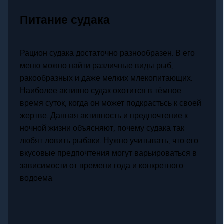
Питание судака
Рацион судака достаточно разнообразен. В его
меню можно найти различные виды рыб,
ракообразных и даже мелких млекопитающих.
Наиболее активно судак охотится в тёмное
время суток, когда он может подкрастьсь к своей
жертве. Данная активность и предпочтение к
ночной жизни объясняют, почему судака так
любят ловить рыбаки. Нужно учитывать, что его
вкусовые предпочтения могут варьироваться в
зависимости от времени года и конкретного
водоема.