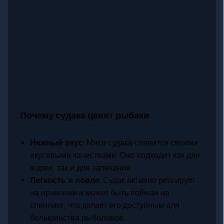
Почему судака ценят рыбаки
Нежный вкус:
Мясо судака славится своими
вкусовыми качествами. Оно подходит как для
жарки, так и для запекания.
Легкость в ловле:
Судак активно реагирует
на приманки и может быть пойман на
спиннинг, что делает его доступным для
большинства рыболовов.