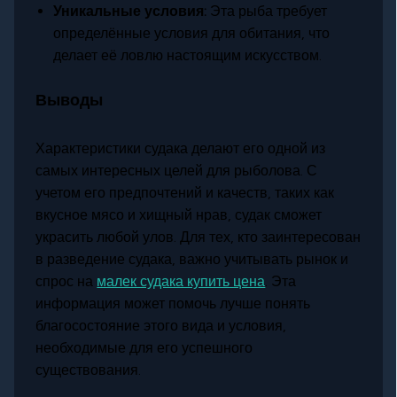
Уникальные условия:
Эта рыба требует
определённые условия для обитания, что
делает её ловлю настоящим искусством.
Выводы
Характеристики судака делают его одной из
самых интересных целей для рыболова. С
учетом его предпочтений и качеств, таких как
вкусное мясо и хищный нрав, судак сможет
украсить любой улов. Для тех, кто заинтересован
в разведение судака, важно учитывать рынок и
спрос на
малек судака купить цена
. Эта
информация может помочь лучше понять
благосостояние этого вида и условия,
необходимые для его успешного
существования.