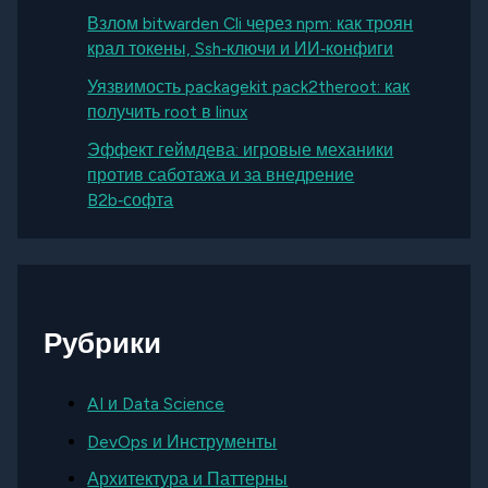
Взлом bitwarden Cli через npm: как троян
крал токены, Ssh‑ключи и ИИ‑конфиги
Уязвимость packagekit pack2theroot: как
получить root в linux
Эффект геймдева: игровые механики
против саботажа и за внедрение
B2b‑софта
Рубрики
AI и Data Science
DevOps и Инструменты
Архитектура и Паттерны