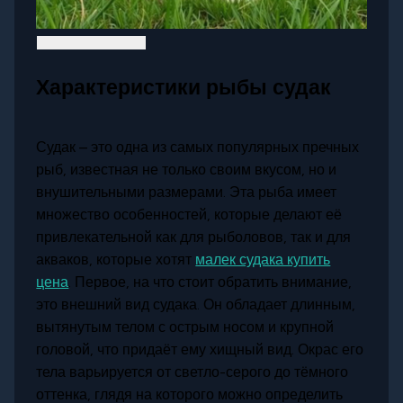
Характеристики рыбы судак
Судак – это одна из самых популярных пречных
рыб, известная не только своим вкусом, но и
внушительными размерами. Эта рыба имеет
множество особенностей, которые делают её
привлекательной как для рыболовов, так и для
акваков, которые хотят
малек судака купить
цена
. Первое, на что стоит обратить внимание,
это внешний вид судака. Он обладает длинным,
вытянутым телом с острым носом и крупной
головой, что придаёт ему хищный вид. Окрас его
тела варьируется от светло-серого до тёмного
оттенка, глядя на которого можно определить