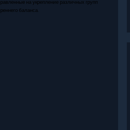
правленные на укрепление различных групп
реннего баланса.