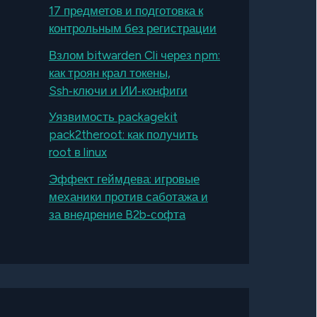
17 предметов и подготовка к
контрольным без регистрации
Взлом bitwarden Cli через npm:
как троян крал токены,
Ssh‑ключи и ИИ‑конфиги
Уязвимость packagekit
pack2theroot: как получить
root в linux
Эффект геймдева: игровые
механики против саботажа и
за внедрение B2b‑софта