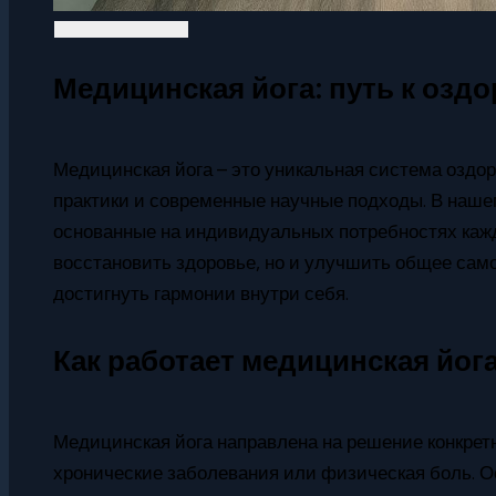
Медицинская йога: путь к озд
Медицинская йога – это уникальная система оздор
практики и современные научные подходы. В наш
основанные на индивидуальных потребностях каждо
восстановить здоровье, но и улучшить общее само
достигнуть гармонии внутри себя.
Как работает медицинская йог
Медицинская йога направлена на решение конкретн
хронические заболевания или физическая боль. О