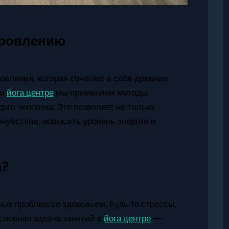
оровлению
овления, которая сочетает в себе древние
ем
йога центре
мы применяем методы,
го человека. Это позволяет не только
чувствие, повысить уровень энергии и
а?
ых проблем со здоровьем, будь то стрессы,
сновная задача занятий в
йога центре
—