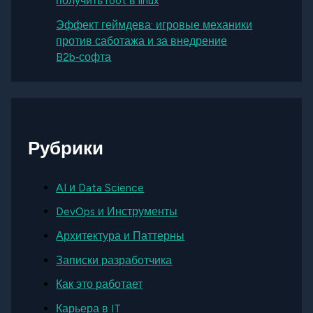
получить root в linux
Эффект геймдева: игровые механики
против саботажа и за внедрение
B2b‑софта
Рубрики
AI и Data Science
DevOps и Инструменты
Архитектура и Паттерны
Записки разработчика
Как это работает
Карьера в IT