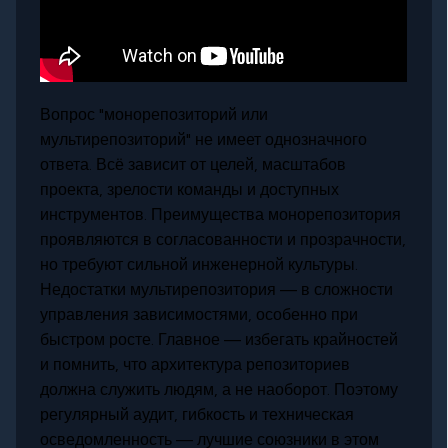
Вопрос "монорепозиторий или
мультирепозиторий" не имеет однозначного
ответа. Всё зависит от целей, масштабов
проекта, зрелости команды и доступных
инструментов. Преимущества монорепозитория
проявляются в согласованности и прозрачности,
но требуют сильной инженерной культуры.
Недостатки мультирепозитория — в сложности
управления зависимостями, особенно при
быстром росте. Главное — избегать крайностей
и помнить, что архитектура репозиториев
должна служить людям, а не наоборот. Поэтому
регулярный аудит, гибкость и техническая
осведомленность — лучшие союзники в этом