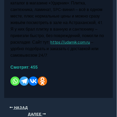
каталог в магазине «Ударник». Плитка,
сантехника, ламинат, SPC-винил – всё в одном
месте, плюс нормальные цены и можно сразу
живьём посмотреть в зале на Астраханской, 41.
Я у них брал плитку в ванную и сантехнику –
привезли быстро, без повреждений, помогли по
раскладке. Сайт тут:
https://udarnik.com.ru
–
удобно подобрать и заказать с доставкой или
самовывозом 24/7.
Смотрят:
455
НАЗАД
ДАЛЕЕ