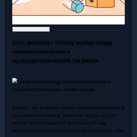
Суть дилеммы: почему выбор между
монорепозиторием и
мультирепозиторием так важен
Вопрос, как выбрать между монорепозиторием и
мультирепозиторием, рано или поздно встает
перед любой командой, работающей над
несколькими взаимосвязанными проектами. Это