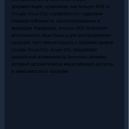
документацию, сравнивая, как Amazon RDS vs
Google Cloud SQL справляются с задачами
отказоустойчивости, масштабирования и
миграции. Например, Amazon RDS позволяет
использовать Read Replica для распределения
нагрузки, чего нельзя сказать о базовом уровне
Google Cloud SQL. Azure SQL предлагает
уникальную возможность Serverless-режима,
который автоматически масштабирует ресурсы
в зависимости от нагрузки.