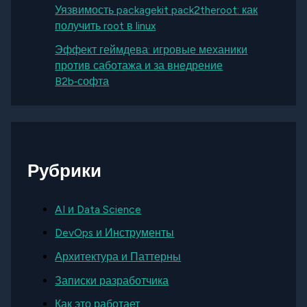
Уязвимость packagekit pack2theroot: как
получить root в linux
Эффект геймдева: игровые механики
против саботажа и за внедрение
B2b‑софта
Рубрики
AI и Data Science
DevOps и Инструменты
Архитектура и Паттерны
Записки разработчика
Как это работает