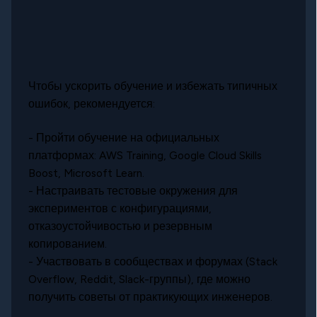
Чтобы ускорить обучение и избежать типичных
ошибок, рекомендуется:
- Пройти обучение на официальных
платформах: AWS Training, Google Cloud Skills
Boost, Microsoft Learn.
- Настраивать тестовые окружения для
экспериментов с конфигурациями,
отказоустойчивостью и резервным
копированием.
- Участвовать в сообществах и форумах (Stack
Overflow, Reddit, Slack-группы), где можно
получить советы от практикующих инженеров.