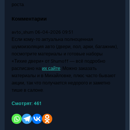
роста.
Комментарии
avto_shum
06-04-2026 09:51
Если кому-то актуальна полноценная
шумоизоляция авто (двери, пол, арки, багажник),
посмотрите материалы и готовые наборы
«Тихие двери» от Shumoff — всё подробно
расписано на
их сайте
. Можно заказать
материалы и в Михайловке, плюс часто бывают
акции, так что получается недорого и заметно
тише в салоне.
Смотрят:
461