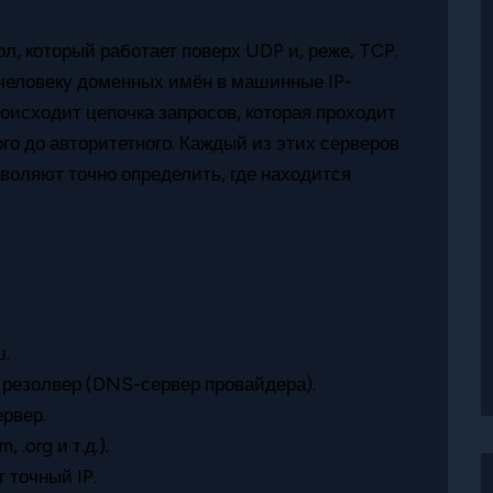
, который работает поверх UDP и, реже, TCP.
человеку доменных имён в машинные IP-
роисходит цепочка запросов, которая проходит
го до авторитетного. Каждый из этих серверов
зволяют точно определить, где находится
ш.
а резолвер (DNS-сервер провайдера).
ервер.
.org и т.д.).
 точный IP.