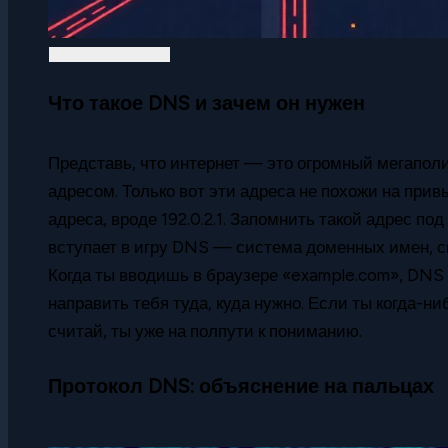
Что такое DNS и зачем он нужен
Представь, что интернет — это огромный мегапол
адресом. Только вот эти адреса не похожи на при
адреса, вроде 192.0.2.1. Запомнить такой адрес п
вступает в игру DNS — система доменных имен, с
Когда ты вводишь в браузере «example.com», DNS
направить тебя туда, куда нужно. Если ты когда-н
считай, ты уже на полпути к пониманию.
Протокол DNS: объяснение на пальцах