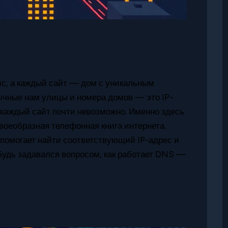
ис, а каждый сайт — дом с уникальным
вычные нам улицы и номера домов — это IP-
од каждый сайт почти невозможно. Именно здесь
воеобразная телефонная книга интернета.
 помогает найти соответствующий IP-адрес и
ибудь задавался вопросом, как работает DNS —