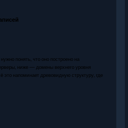
записей
нужно понять, что оно построено на
ерверы, ниже — домены верхнего уровня
ё это напоминает древовидную структуру, где