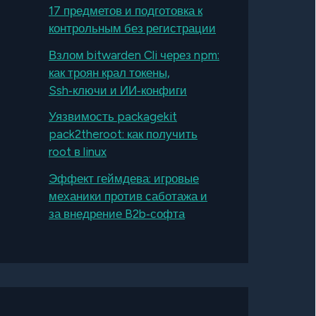
17 предметов и подготовка к
контрольным без регистрации
Взлом bitwarden Cli через npm:
как троян крал токены,
Ssh‑ключи и ИИ‑конфиги
Уязвимость packagekit
pack2theroot: как получить
root в linux
Эффект геймдева: игровые
механики против саботажа и
за внедрение B2b‑софта