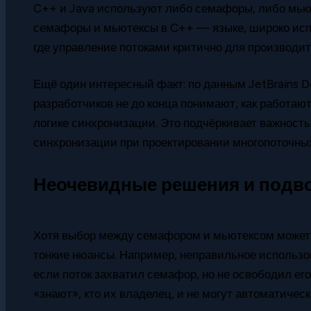
C++ и Java используют либо семафоры, либо мью
семафоры и мьютексы в C++ — языке, широко ис
где управление потоками критично для производит
Ещё один интересный факт: по данным JetBrains D
разработчиков не до конца понимают, как работаю
логике синхронизации. Это подчёркивает важност
синхронизации при проектировании многопоточны
Неочевидные решения и подв
Хотя выбор между семафором и мьютексом может п
тонкие нюансы. Например, неправильное использо
если поток захватил семафор, но не освободил ег
«знают», кто их владелец, и не могут автоматичес