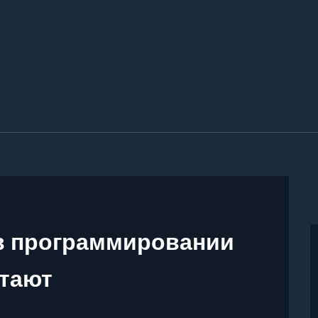
в программировании
отают