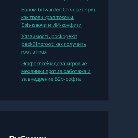
Взлом bitwarden Cli через npm:
как троян крал токены,
Ssh‑ключи и ИИ‑конфиги
Уязвимость packagekit
pack2theroot: как получить
root в linux
Эффект геймдева: игровые
механики против саботажа и
за внедрение B2b‑софта