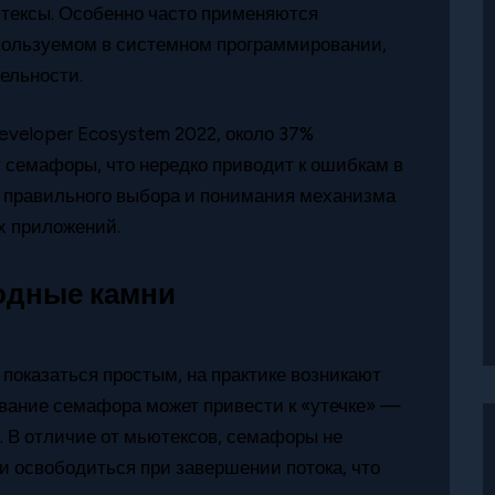
тексы. Особенно часто применяются
пользуемом в системном программировании,
ельности.
eveloper Ecosystem 2022, около 37%
т семафоры, что нередко приводит к ошибкам в
ь правильного выбора и понимания механизма
х приложений.
одные камни
оказаться простым, на практике возникают
вание семафора может привести к «утечке» —
о. В отличие от мьютексов, семафоры не
ки освободиться при завершении потока, что