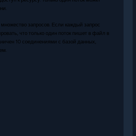
ни.
множество запросов. Если каждый запрос
ровать, что только один поток пишет в файл в
аничен 10 соединениями с базой данных,
ем.