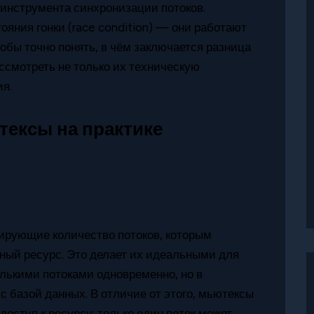
инструмента синхронизации потоков.
яния гонки (race condition) — они работают
обы точно понять, в чём заключается разница
смотреть не только их техническую
я.
тексы на практике
ирующие количество потоков, которым
ный ресурс. Это делает их идеальными для
олькими потоками одновременно, но в
 базой данных. В отличие от этого, мьютексы
ступ к ресурсу: только один поток может