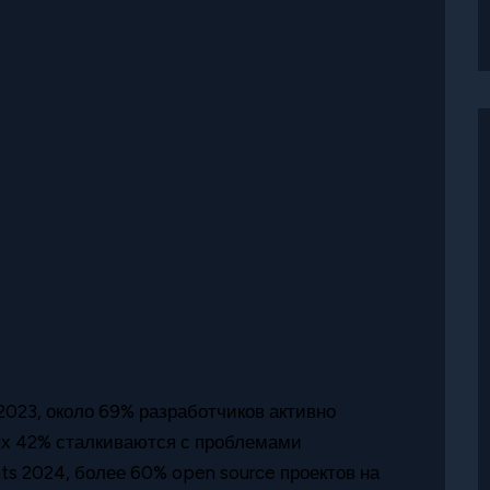
2023, около 69% разработчиков активно
рых 42% сталкиваются с проблемами
ts 2024, более 60% open source проектов на