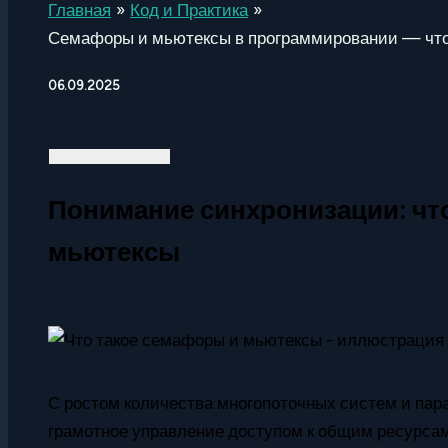
Главная
Код и Практика
Семафоры и мьютексы в программировании — что 
06.09.2025
Понимание синхронизации: чт
мьютексы
С ростом количества многопоточных систем и па
грамотное управление доступом к общим ресурсам