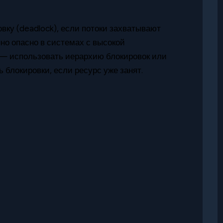
вку (deadlock), если потоки захватывают
нно опасно в системах с высокой
— использовать иерархию блокировок или
блокировки, если ресурс уже занят.