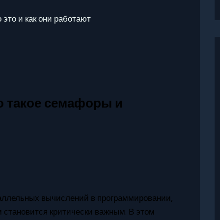
это и как они работают
о такое семафоры и
раллельных вычислений в программировании,
 становится критически важным. В этом