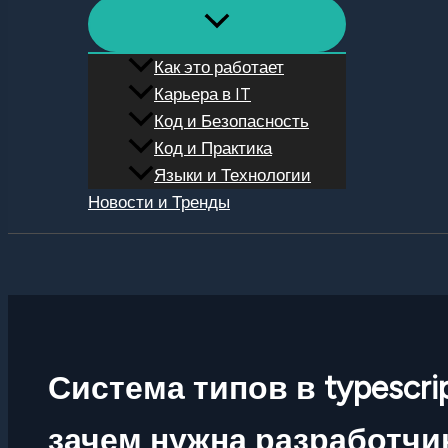
Как это работает
Карьера в IT
Код и Безопасность
Код и Практика
Языки и Технологии
Новости и Тренды
Поиск
Система типов в typescrip
зачем нужна разработчи