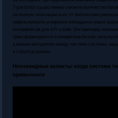
TypeScript существенно снизила количество багов. 
на полную типизацию в их UI-библиотеке уменьши
зафиксировали ускорение онбординга новых разра
интерфейсов для API-слоёв. Эти примеры показыв
трансформируются в конкретные бизнес-результат
а живым контрактом между частями системы, защ
и структур данных.
Неочевидные аспекты: когда система т
привычного