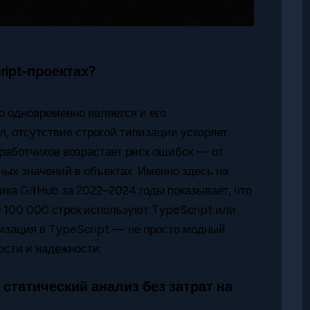
ript-проектах?
о одновременно является и его
, отсутствие строгой типизации ускоряет
зработчиков возрастает риск ошибок — от
ых значений в объектах. Именно здесь на
ика GitHub за 2022–2024 годы показывает, что
е 100 000 строк используют TypeScript или
ипизация в TypeScript — не просто модный
ости и надежности.
: статический анализ без затрат на