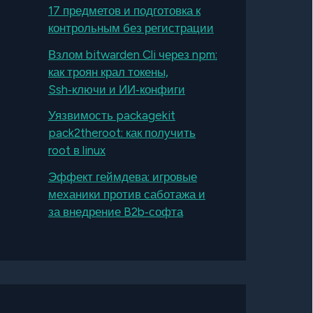
17 предметов и подготовка к
контрольным без регистрации
Взлом bitwarden Cli через npm:
как троян крал токены,
Ssh‑ключи и ИИ‑конфиги
Уязвимость packagekit
pack2theroot: как получить
root в linux
Эффект геймдева: игровые
механики против саботажа и
за внедрение B2b‑софта