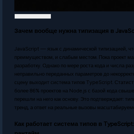
Зачем вообще нужна типизация в JavaSc
JavaScript — язык с динамической типизацией, чт
преимуществом, и слабым местом. Пока проект мал
разработку. Однако по мере роста кода и числа ра
неправильно переданных параметров до некорректн
сцену выходит система типов TypeScript. Статист
более 86% проектов на Node.js с базой кода свыш
перешли на него как основу. Это подтверждает: т
тренд, а ответ на реальные вызовы масштабируем
Как работает система типов в TypeScript
рантайм