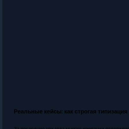
Реальные кейсы: как строгая типизация
За последние три года многие компании поделилис