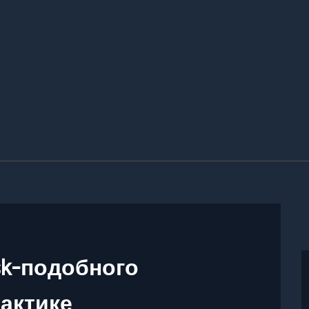
sk-подобного
актике