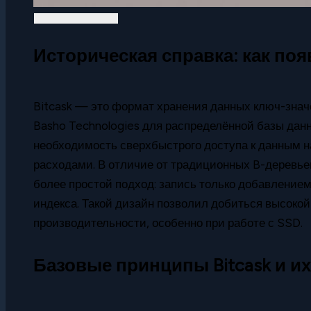
Историческая справка: как поя
Bitcask — это формат хранения данных ключ-знач
Basho Technologies для распределённой базы данны
необходимость сверхбыстрого доступа к данным 
расходами. В отличие от традиционных B-деревьев
более простой подход: запись только добавлением
индекса. Такой дизайн позволил добиться высоко
производительности, особенно при работе с SSD.
Базовые принципы Bitcask и и