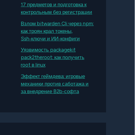
17 предметов и подготовка к
контрольным без регистрации
Взлом bitwarden Cli через npm:
как троян крал токены,
Ssh‑ключи и ИИ‑конфиги
Уязвимость packagekit
pack2theroot: как получить
root в linux
Эффект геймдева: игровые
механики против саботажа и
за внедрение B2b‑софта