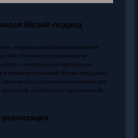
вился Bitcask-подход
ение, впервые разработанный компанией
х Riak. Он появился как реакция на
на диске с минимальными накладными
 и журналов транзакций, Bitcask предложил
 (append-only) и использование памяти для
й пропускной способности и предсказуемой
х реализация