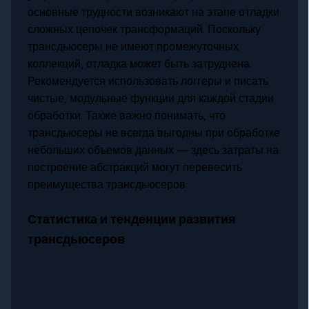
основные трудности возникают на этапе отладки
сложных цепочек трансформаций. Поскольку
трансдьюсеры не имеют промежуточных
коллекций, отладка может быть затруднена.
Рекомендуется использовать логгеры и писать
чистые, модульные функции для каждой стадии
обработки. Также важно понимать, что
трансдьюсеры не всегда выгодны при обработке
небольших объемов данных — здесь затраты на
построение абстракций могут перевесить
преимущества трансдьюсеров.
Статистика и тенденции развития
трансдьюсеров