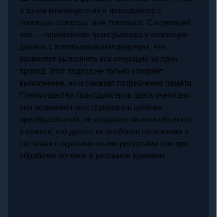
а затем компонуете их в трансдьюсер с
помощью `compose` или `transduce`. Следующий
шаг — применение трансдьюсера к коллекции
данных с использованием редукции, что
позволяет выполнять все операции за один
проход. Этот подход не только ускоряет
выполнение, но и снижает потребление памяти.
Преимущества трансдьюсеров здесь очевидны:
они позволяют конструировать цепочки
преобразований, не создавая лишних объектов
в памяти, что делает их особенно полезными в
системах с ограниченными ресурсами или при
обработке потоков в реальном времени.