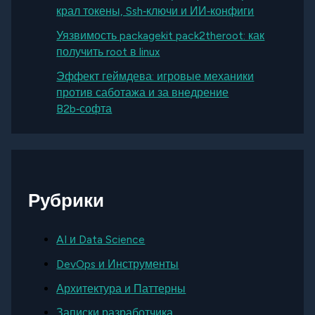
крал токены, Ssh‑ключи и ИИ‑конфиги
Уязвимость packagekit pack2theroot: как
получить root в linux
Эффект геймдева: игровые механики
против саботажа и за внедрение
B2b‑софта
Рубрики
AI и Data Science
DevOps и Инструменты
Архитектура и Паттерны
Записки разработчика