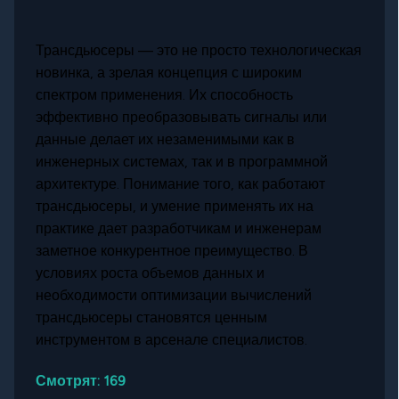
Трансдьюсеры — это не просто технологическая
новинка, а зрелая концепция с широким
спектром применения. Их способность
эффективно преобразовывать сигналы или
данные делает их незаменимыми как в
инженерных системах, так и в программной
архитектуре. Понимание того, как работают
трансдьюсеры, и умение применять их на
практике дает разработчикам и инженерам
заметное конкурентное преимущество. В
условиях роста объемов данных и
необходимости оптимизации вычислений
трансдьюсеры становятся ценным
инструментом в арсенале специалистов.
Смотрят:
169