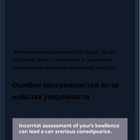
Эти искажения усиливаются в среде, где нет
обратной связи — например, в одиночных
проектах или токсичной командной культуре.
Ошибки программистов из-за
избытка уверенности