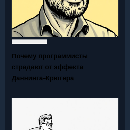
Почему программисты
страдают от эффекта
Даннинга-Крюгера