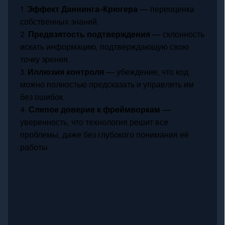
1.
Эффект Даннинга-Крюгера
— переоценка
собственных знаний.
2.
Предвзятость подтверждения
— склонность
искать информацию, подтверждающую свою
точку зрения.
3.
Иллюзия контроля
— убеждение, что код
можно полностью предсказать и управлять им
без ошибок.
4.
Слепое доверие к фреймворкам
—
уверенность, что технология решит все
проблемы, даже без глубокого понимания её
работы.