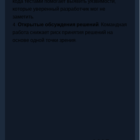
кода тестами помогает выявить уязвимости,
которые уверенный разработчик мог не
заметить.
4.
Открытые обсуждения решений
. Командная
работа снижает риск принятия решений на
основе одной точки зрения.