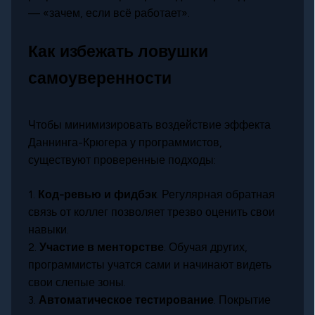
— «зачем, если всё работает».
Как избежать ловушки
самоуверенности
Чтобы минимизировать воздействие эффекта
Даннинга-Крюгера у программистов,
существуют проверенные подходы:
1.
Код-ревью и фидбэк
. Регулярная обратная
связь от коллег позволяет трезво оценить свои
навыки.
2.
Участие в менторстве
. Обучая других,
программисты учатся сами и начинают видеть
свои слепые зоны.
3.
Автоматическое тестирование
. Покрытие