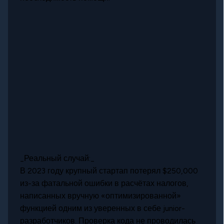
_Реальный случай:_
В 2023 году крупный стартап потерял $250,000
из-за фатальной ошибки в расчётах налогов,
написанных вручную «оптимизированной»
функцией одним из уверенных в себе junior-
разработчиков. Проверка кода не проводилась