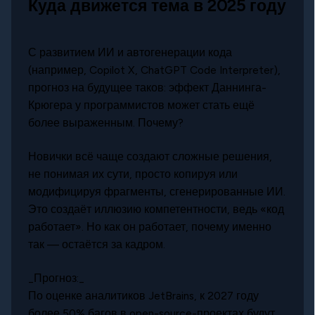
Куда движется тема в 2025 году
С развитием ИИ и автогенерации кода
(например, Copilot X, ChatGPT Code Interpreter),
прогноз на будущее таков: эффект Даннинга-
Крюгера у программистов может стать ещё
более выраженным. Почему?
Новички всё чаще создают сложные решения,
не понимая их сути, просто копируя или
модифицируя фрагменты, сгенерированные ИИ.
Это создаёт иллюзию компетентности, ведь «код
работает». Но как он работает, почему именно
так — остаётся за кадром.
_Прогноз:_
По оценке аналитиков JetBrains, к 2027 году
более 50% багов в open-source-проектах будут