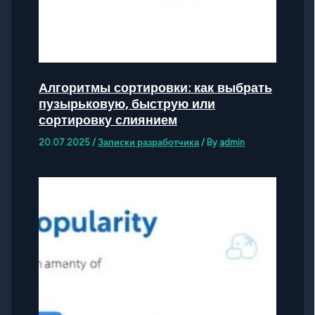
Алгоритмы сортировки: как выбрать
пузырьковую, быструю или
сортировку слиянием
20.07.2025
/
Записки разработчика
/ By
admin