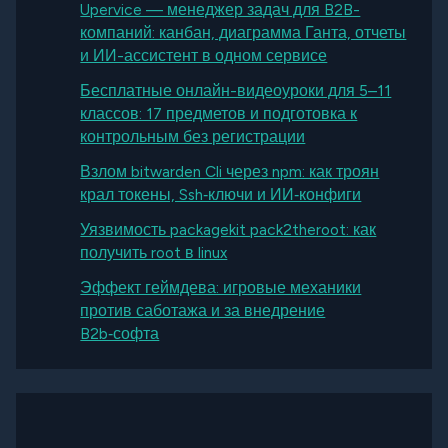
Upervice — менеджер задач для B2B-
компаний: канбан, диаграмма Ганта, отчеты
и ИИ-ассистент в одном сервисе
Бесплатные онлайн-видеоуроки для 5–11
классов: 17 предметов и подготовка к
контрольным без регистрации
Взлом bitwarden Cli через npm: как троян
крал токены, Ssh‑ключи и ИИ‑конфиги
Уязвимость packagekit pack2theroot: как
получить root в linux
Эффект геймдева: игровые механики
против саботажа и за внедрение
B2b‑софта