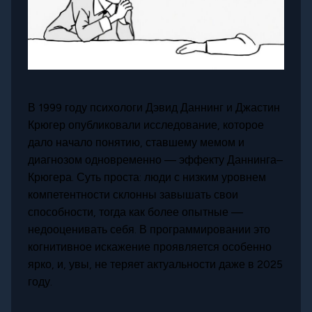
В 1999 году психологи Дэвид Даннинг и Джастин
Крюгер опубликовали исследование, которое
дало начало понятию, ставшему мемом и
диагнозом одновременно — эффекту Даннинга–
Крюгера. Суть проста: люди с низким уровнем
компетентности склонны завышать свои
способности, тогда как более опытные —
недооценивать себя. В программировании это
когнитивное искажение проявляется особенно
ярко, и, увы, не теряет актуальности даже в 2025
году.