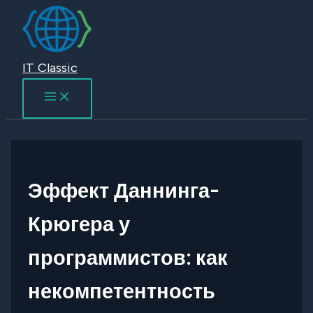
Перейти
к
содержимому
IT Classic
Эффект Даннинга-
Крюгера у
программистов: как
некомпетентность