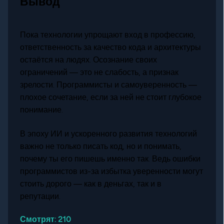
Вывод
Пока технологии упрощают вход в профессию,
ответственность за качество кода и архитектуры
остаётся на людях. Осознание своих
ограничений — это не слабость, а признак
зрелости. Программисты и самоуверенность —
плохое сочетание, если за ней не стоит глубокое
понимание.
В эпоху ИИ и ускоренного развития технологий
важно не только писать код, но и понимать,
почему ты его пишешь именно так. Ведь ошибки
программистов из-за избытка уверенности могут
стоить дорого — как в деньгах, так и в
репутации.
Смотрят:
210