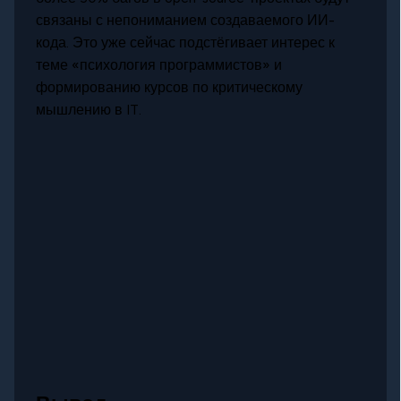
связаны с непониманием создаваемого ИИ-
кода. Это уже сейчас подстёгивает интерес к
теме «психология программистов» и
формированию курсов по критическому
мышлению в IT.