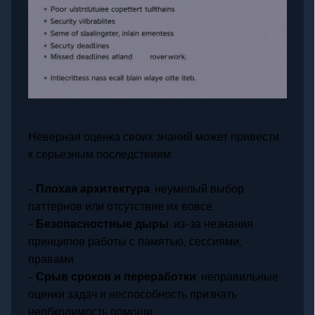
Неверная оценка своих знаний может привести
к серьезным последствиям:
-
Плохая архитектура
: неумелый выбор
паттернов или отсутствие их вовсе.
-
Безопасностные дыры
: из-за незнания
принципов работы с памятью, сессиями,
правами.
-
Срыв сроков и переработки
: неправильные
оценки задач и неспособность признать
необходимость помощи.