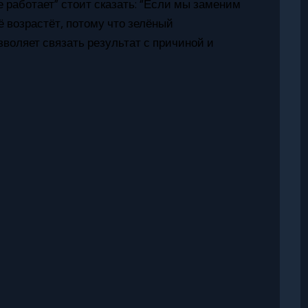
 работает” стоит сказать: “Если мы заменим
ё возрастёт, потому что зелёный
воляет связать результат с причиной и