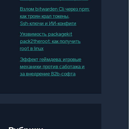
Взлом bitwarden Cli через npm:
как троян крал токены,
Ssh‑ключи и ИИ‑конфиги
Уязвимость packagekit
pack2theroot: как получить
root в linux
Эффект геймдева: игровые
механики против саботажа и
за внедрение B2b‑софта