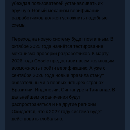
убеждая пользователей устанавливать их
вручную. Новый механизм верификации
разработчиков должен усложнить подобные
схемы.
Переход на новую систему будет поэтапным. В
октябре 2025 года начнётся тестирование
механизма проверки разработчиков. К марту
2026 года Google предоставит всем желающим
возможность пройти верификацию. А уже с
сентября 2026 года новые правила станут
обязательными в первых четырёх странах:
Бразилии, Индонезии, Сингапуре и Таиланде. В
дальнейшем ограничения будут
распространяться и на другие регионы.
Ожидается, что к 2027 году система будет
действовать глобально.