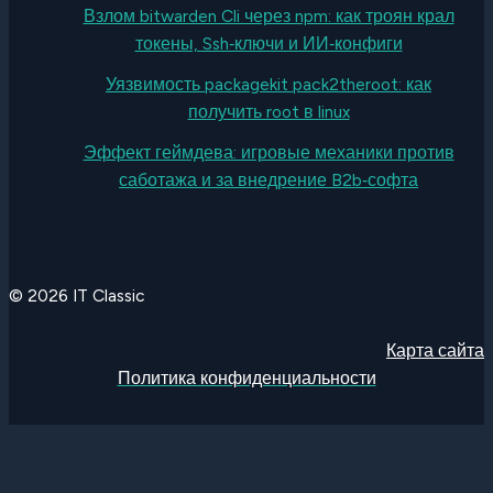
Взлом bitwarden Cli через npm: как троян крал
токены, Ssh‑ключи и ИИ‑конфиги
Уязвимость packagekit pack2theroot: как
получить root в linux
Эффект геймдева: игровые механики против
саботажа и за внедрение B2b‑софта
© 2026 IT Classic
Карта сайта
Политика конфиденциальности