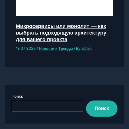
Микросервисы или монолит — как
выбрать подходящую архитектуру
для вашего проекта
19.07.2025
/
Новости и Тренды
/ By
admin
Поиск
Поиск