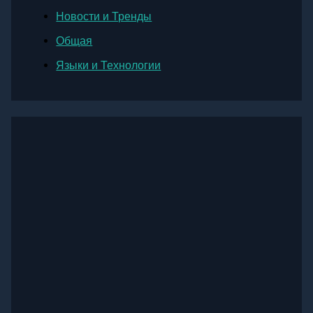
Новости и Тренды
Общая
Языки и Технологии