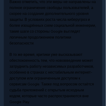
Важно отметить, что эти меры не направлены на
полное ограничение свободы пользователей, а
скорее на создание дополнительного уровня
защиты. В условиях роста числа киберугроз и
более изощрённых схем социальной инженерии,
такие шаги со стороны Google выглядят
логичным продолжением политики
безопасности.
В то же время, критики уже высказывают
обеспокоенность тем, что нововведение может
затруднить работу независимых разработчиков,
особенно в странах с нестабильным интернет-
доступом или ограниченным доступом к
сервисам Google. Также под вопросом остаётся
судьба приложений с открытым исходным
кодом, которые часто распространяются вне
Google Play.