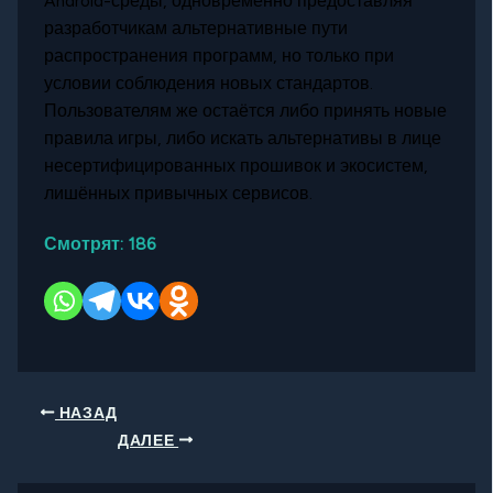
Android-среды, одновременно предоставляя
разработчикам альтернативные пути
распространения программ, но только при
условии соблюдения новых стандартов.
Пользователям же остаётся либо принять новые
правила игры, либо искать альтернативы в лице
несертифицированных прошивок и экосистем,
лишённых привычных сервисов.
Смотрят:
186
НАЗАД
ДАЛЕЕ