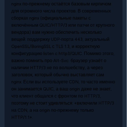
nginx по‑прежнему остаётся базовым кирпичом
для огромного числа проектов. В современных
сборках nginx (официальные пакеты с
включённым QUIC/HTTP/3 или патчи от крупного
вендора) вам нужно обеспечить несколько
вещей: поддержку UDP‑порта 443, актуальный
OpenSSL/BoringSSL с TLS 1.3, и корректную
конфигурацию listen c http3/QUIC. Помимо этого,
важно помнить про Alt-Svc: браузер узнаёт о
наличии HTTP/3 не по волшебству, а через
заголовок, который обычно выставляет сам
nginx. Если вы используете CDN, то часто именно
он занимается QUIC, а ваш origin даже не знает,
что клиент общался с фронтом по HTTP/3,
поэтому не стоит удивляться: «включили HTTP/3
на CDN, а на origin по‑прежнему только
HTTP/1.1».