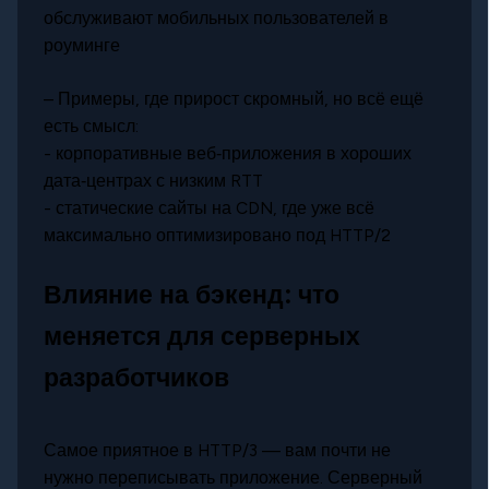
обслуживают мобильных пользователей в
роуминге
– Примеры, где прирост скромный, но всё ещё
есть смысл:
- корпоративные веб‑приложения в хороших
дата‑центрах с низким RTT
- статические сайты на CDN, где уже всё
максимально оптимизировано под HTTP/2
Влияние на бэкенд: что
меняется для серверных
разработчиков
Самое приятное в HTTP/3 — вам почти не
нужно переписывать приложение. Серверный