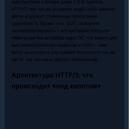
чувствителен к потере даже 1–2 % пакетов,
HTTP/3 при тех же условиях ведёт себя заметно
мягче и держит стабильную пропускную
способность. Кроме того, QUIC позволяет
экспериментировать с алгоритмами контроля
перегрузки без апгрейда ядра ОС, что важно для
высоконагруженных сервисов и CDN — они
могут выкатывать улучшения транспорта так же
часто, как обычные деплои приложений.
Архитектура HTTP/3: что
происходит «под капотом»