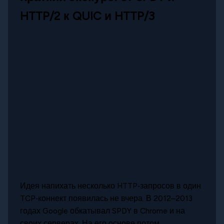
HTTP/2 к QUIC и HTTP/3
Идея напихать несколько HTTP‑запросов в один
TCP‑коннект появилась не вчера. В 2012–2013
годах Google обкатывал SPDY в Chrome и на
своих серверах. На его основе потом