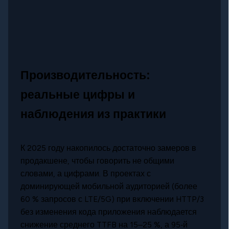
Производительность:
реальные цифры и
наблюдения из практики
К 2025 году накопилось достаточно замеров в
продакшене, чтобы говорить не общими
словами, а цифрами. В проектах с
доминирующей мобильной аудиторией (более
60 % запросов с LTE/5G) при включении HTTP/3
без изменения кода приложения наблюдается
снижение среднего TTFB на 15–25 %, а 95‑й