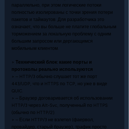
параллельно, при этом логические потоки
полностью изолированы с точки зрения потери
пакетов и таймаутов. Для разработчика это
означает, что вы больше не платите глобальным
торможением за локальную проблему с одним
большим запросом или дергающимся
мобильным клиентом.
>
Технический блок: какие порты и
протоколы реально используются
> – HTTP/3 обычно слушает тот же порт
443/UDP, что и HTTPS по TCP, но уже в виде
QUIC.
> – Браузер договаривается об использовании
HTTP/3 через Alt-Svc, полученный по HTTPS
(обычно по HTTP/2).
> – Если HTTP/3 не взлетел (фаервол,
провайдер, старый браузер), трафик просто