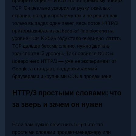
приоритезация — и всё это по‑прежнему поверх
TCP. Он реально ускорил загрузку тяжёлых
страниц, но одну проблему так и не решил: как
только выпадал один пакет, весь поток HTTP/2
притормаживал из‑за head-of-line blocking на
уровне TCP. К 2025 году стало очевидно: латать
TCP дальше бессмысленно, нужно двигать
транспортный уровень. Так появился QUIC и
поверх него HTTP/3 — уже не эксперимент от
Google, а стандарт, поддерживаемый
браузерами и крупными CDN в продакшене.
HTTP/3 простыми словами: что
за зверь и зачем он нужен
Если вам нужно объяснить http3 что это
простыми словами продакт‑менеджеру или