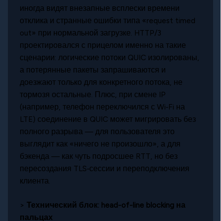
иногда видят внезапные всплески времени
отклика и странные ошибки типа «request timed
out» при нормальной загрузке. HTTP/3
проектировался с прицелом именно на такие
сценарии: логические потоки QUIC изолированы,
а потерянные пакеты запрашиваются и
доезжают только для конкретного потока, не
тормозя остальные. Плюс, при смене IP
(например, телефон переключился с Wi‑Fi на
LTE) соединение в QUIC может мигрировать без
полного разрыва — для пользователя это
выглядит как «ничего не произошло», а для
бэкенда — как чуть подросшее RTT, но без
пересоздания TLS‑сессии и переподключения
клиента.
>
Технический блок: head-of-line blocking на
пальцах