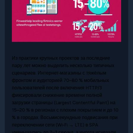
Из практики крупных проектов за последние
пару лет можно выделить несколько типичных
сценариев. Интернет‑магазины с тяжёлым
фронтом и аудиторией 70–80 % мобильных
пользователей после включения HTTP/3
фиксировали снижение времени полной
загрузки страницы (Largest Contentful Paint) на
15–20 % в регионах с плохим покрытием и до 10
% в городах. Восьмисекундные подвисания при
переключении сети (Wi‑Fi → LTE) в SPA
уменьшались до 2–3 секунд, а иногда исчезали