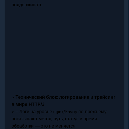
поддерживать.
>
Технический блок: логирование и трейсинг
в мире HTTP/3
> – Логи на уровне nginx/Envoy по‑прежнему
показывают метод, путь, статус и время
обработки — это не меняется.