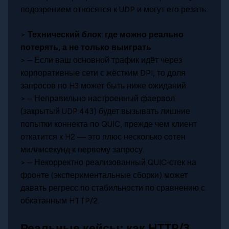
подозрением относятся к UDP и могут его резать.
>
Технический блок: где можно реально
потерять, а не только выиграть
> – Если ваш основной трафик идёт через
корпоративные сети с жёстким DPI, то доля
запросов по H3 может быть ниже ожиданий.
> – Неправильно настроенный фаервол
(закрытый UDP:443) будет вызывать лишние
попытки коннекта по QUIC, прежде чем клиент
откатится к H2 — это плюс несколько сотен
миллисекунд к первому запросу.
> – Некорректно реализованный QUIC‑стек на
фронте (экспериментальные сборки) может
давать регресс по стабильности по сравнению с
обкатанным HTTP/2.
Реальные кейсы: как HTTP/3