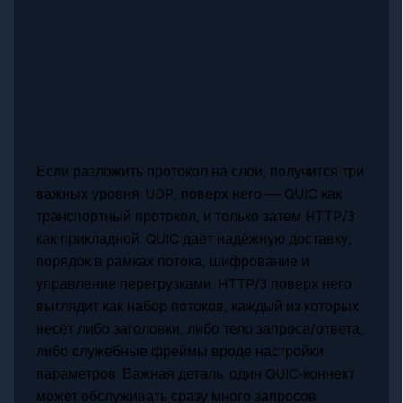
Если разложить протокол на слои, получится три
важных уровня: UDP, поверх него — QUIC как
транспортный протокол, и только затем HTTP/3
как прикладной. QUIC даёт надёжную доставку,
порядок в рамках потока, шифрование и
управление перегрузками. HTTP/3 поверх него
выглядит как набор потоков, каждый из которых
несёт либо заголовки, либо тело запроса/ответа,
либо служебные фреймы вроде настройки
параметров. Важная деталь: один QUIC‑коннект
может обслуживать сразу много запросов