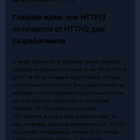
пытается пойти по HTTP/3.
Главная идея: чем HTTP/3
отличается от HTTP/2 для
разработчиков
С точки зрения API в браузере или на бэкенде
разница не бросается в глаза: те же fetch, XHR и
gRPC, те же заголовки и коды ответов. Но чем
http3 отличается от http2 для разработчиков на
практике — это поведение под реальной сетью,
где есть джиттер, пакет‑лосс и случайные
перебои. HTTP/2 опирается на один
TCP‑коннект, и если в нём теряется пакет, то
весь конвейер запросов временно стоит. HTTP/3
использует независимые потоки QUIC: потеря
пакета для одного потока не блокирует