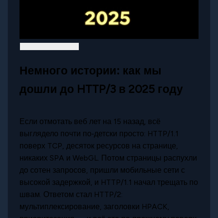
Немного истории: как мы
дошли до HTTP/3 в 2025 году
Если отмотать веб лет на 15 назад, всё
выглядело почти по‑детски просто: HTTP/1.1
поверх TCP, десяток ресурсов на странице,
никаких SPA и WebGL. Потом страницы распухли
до сотен запросов, пришли мобильные сети с
высокой задержкой, и HTTP/1.1 начал трещать по
швам. Ответом стал HTTP/2:
мультиплексирование, заголовки HPACK,