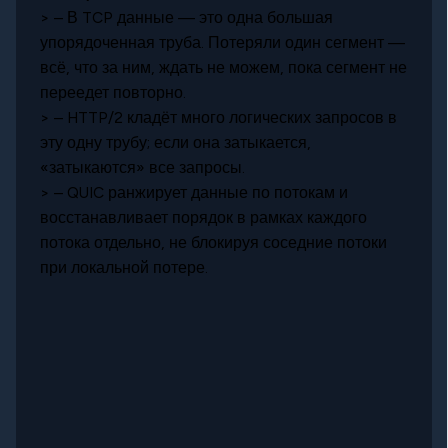
> – В TCP данные — это одна большая
упорядоченная труба. Потеряли один сегмент —
всё, что за ним, ждать не можем, пока сегмент не
переедет повторно.
> – HTTP/2 кладёт много логических запросов в
эту одну трубу; если она затыкается,
«затыкаются» все запросы.
> – QUIC ранжирует данные по потокам и
восстанавливает порядок в рамках каждого
потока отдельно, не блокируя соседние потоки
при локальной потере.