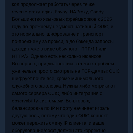
код продолжает работать через те же
reverse‑proxy: nginx, Envoy, HAProxy, Caddy.
Большинство языковых фреймворков к 2025
году по‑прежнему не умеют нативный QUIC, и
это нормально: шифрование и транспорт
по‑прежнему за прокси, а до бэкенда запросы
доходят уже в виде обычного HTTP/1.1 или
HTTP/2. Однако есть несколько нюансов.
Во‑первых, при диагностике сетевых проблем
уже нельзя просто смотреть на TCP‑дампы: QUIC
шифрует почти всё, кроме минимального
служебного заголовка. Нужны либо метрики от
самого сервера QUIC, либо интеграция с
observability‑системами. Во‑вторых,
балансировка по IP и порту начинает играть
другую роль, потому что один QUIC‑коннект
может пережить смену IP клиента, и ваше
оборудование/софт должен это корректно