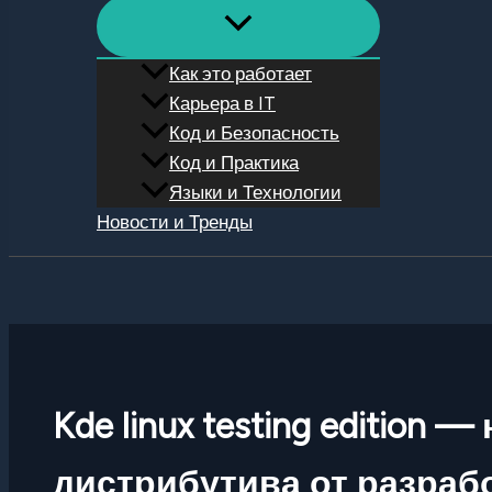
Как это работает
Карьера в IT
Код и Безопасность
Код и Практика
Языки и Технологии
Новости и Тренды
Поиск
Kde linux testing edition
дистрибутива от разраб