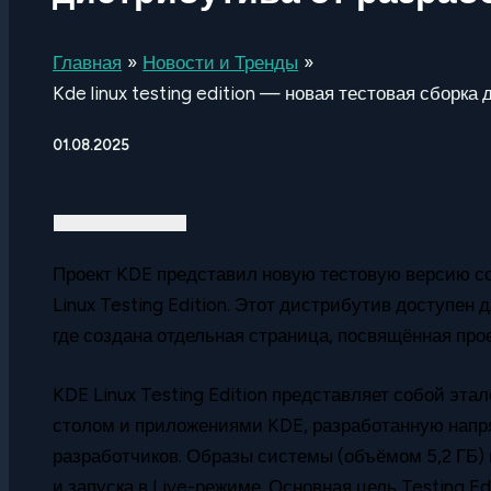
Главная
Новости и Тренды
Kde linux testing edition — новая тестовая сборк
01.08.2025
Проект KDE представил новую тестовую версию с
Linux Testing Edition. Этот дистрибутив доступен 
где создана отдельная страница, посвящённая прое
KDE Linux Testing Edition представляет собой эта
столом и приложениями KDE, разработанную напр
разработчиков. Образы системы (объёмом 5,2 ГБ)
и запуска в Live-режиме. Основная цель Testing 