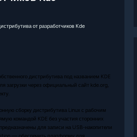
а дистрибутива от разработчиков Kde
обственного дистрибутива под названием KDE
для загрузки через официальный сайт kde.org,
кту.
лонную сборку дистрибутива Linux с рабочим
ямую командой KDE без участия сторонних
 предназначены для записи на USB-накопители
Edition — обеспечить платформу для