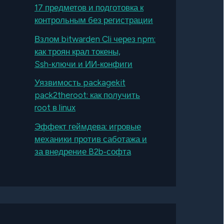
17 предметов и подготовка к
контрольным без регистрации
Взлом bitwarden Cli через npm:
как троян крал токены,
Ssh‑ключи и ИИ‑конфиги
Уязвимость packagekit
pack2theroot: как получить
root в linux
Эффект геймдева: игровые
механики против саботажа и
за внедрение B2b‑софта