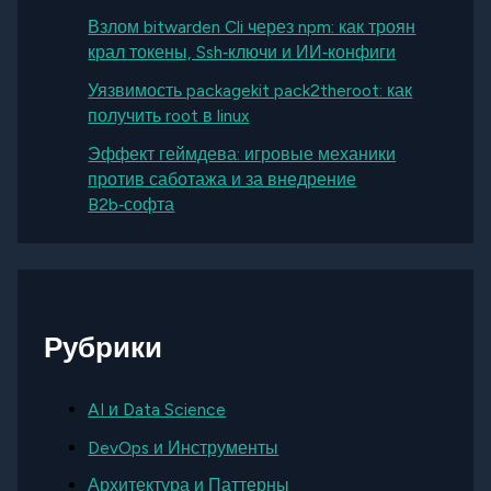
Взлом bitwarden Cli через npm: как троян
крал токены, Ssh‑ключи и ИИ‑конфиги
Уязвимость packagekit pack2theroot: как
получить root в linux
Эффект геймдева: игровые механики
против саботажа и за внедрение
B2b‑софта
Рубрики
AI и Data Science
DevOps и Инструменты
Архитектура и Паттерны