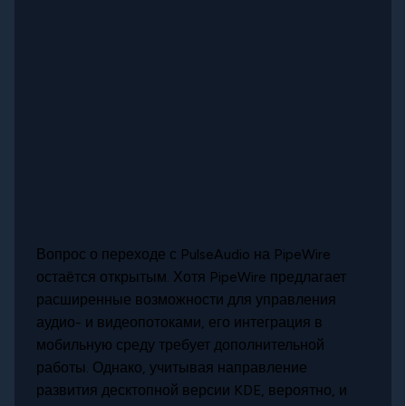
Вопрос о переходе с PulseAudio на PipeWire
остаётся открытым. Хотя PipeWire предлагает
расширенные возможности для управления
аудио- и видеопотоками, его интеграция в
мобильную среду требует дополнительной
работы. Однако, учитывая направление
развития десктопной версии KDE, вероятно, и