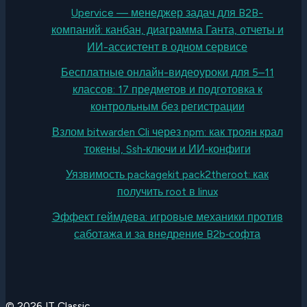
Upervice — менеджер задач для B2B-
компаний: канбан, диаграмма Ганта, отчеты и
ИИ-ассистент в одном сервисе
Бесплатные онлайн-видеоуроки для 5–11
классов: 17 предметов и подготовка к
контрольным без регистрации
Взлом bitwarden Cli через npm: как троян крал
токены, Ssh‑ключи и ИИ‑конфиги
Уязвимость packagekit pack2theroot: как
получить root в linux
Эффект геймдева: игровые механики против
саботажа и за внедрение B2b‑софта
© 2026 IT Classic