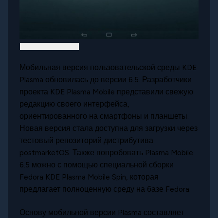
Мобильная версия пользовательской среды KDE
Plasma обновилась до версии 6.5. Разработчики
проекта KDE Plasma Mobile представили свежую
редакцию своего интерфейса,
ориентированного на смартфоны и планшеты.
Новая версия стала доступна для загрузки через
тестовый репозиторий дистрибутива
postmarketOS. Также попробовать Plasma Mobile
6.5 можно с помощью специальной сборки
Fedora KDE Plasma Mobile Spin, которая
предлагает полноценную среду на базе Fedora.
Основу мобильной версии Plasma составляет