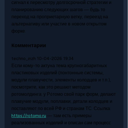
сигнал к пересмотру долгосрочной стратегии и
планированию следующих шагов — будь то
переход на проприетарную ветку, переезд на
альтернативу или участие в новом открытом
форке.
Комментарии
techno_inzh
10-04-2026 19:34
Если кому-то актуна тема крупногабаритных
пластиковых изделий (понтонные системы,
модули плавучести, элементы колодцев и т.п.),
посмотрите, как это решают методом
ротомолдинга: у Рóтомо свой парк форм, делают
плавучие модули, поплавки, детали колодцев и
поставляют по всей РФ и странам ТС. Ссылка:
https://rotomo.ru
— там есть примеры
реализованных изделий и описан сам процесс