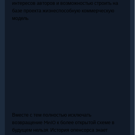
интересов авторов и возможностью строить на
базе проекта жизнеспособную коммерческую
модель.
Вместе с тем полностью исключать
возвращение MinIO к более открытой схеме в
будущем нельзя. История опенсорса знает