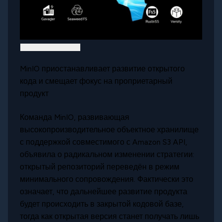
MinIO приостанавливает развитие открытого
кода и смещает фокус на проприетарный
продукт
Команда MinIO, развивающая
высокопроизводительное объектное хранилище
с поддержкой совместимого с Amazon S3 API,
объявила о радикальном изменении стратегии:
открытый репозиторий переведён в режим
минимального сопровождения. Фактически это
означает, что дальнейшее развитие продукта
будет происходить в закрытой кодовой базе,
тогда как открытая версия станет получать лишь