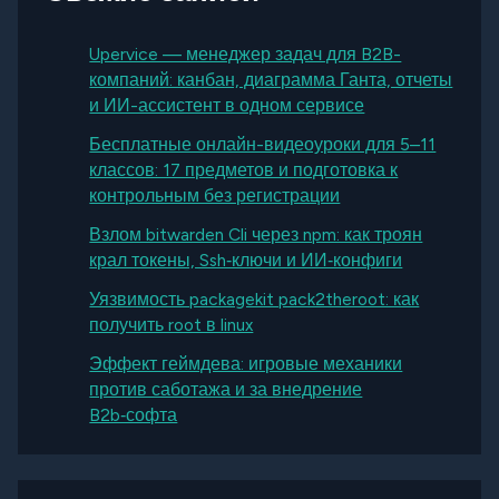
Upervice — менеджер задач для B2B-
компаний: канбан, диаграмма Ганта, отчеты
и ИИ-ассистент в одном сервисе
Бесплатные онлайн-видеоуроки для 5–11
классов: 17 предметов и подготовка к
контрольным без регистрации
Взлом bitwarden Cli через npm: как троян
крал токены, Ssh‑ключи и ИИ‑конфиги
Уязвимость packagekit pack2theroot: как
получить root в linux
Эффект геймдева: игровые механики
против саботажа и за внедрение
B2b‑софта