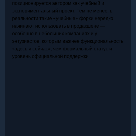
позиционируется автором как учебный и
экспериментальный проект. Тем не менее, в
реальности такие «учебные» форки нередко
начинают использовать в продакшене —
особенно в небольших компаниях и у
энтузиастов, которым важнее функциональность
«здесь и сейчас», чем формальный статус и
уровень официальной поддержки.