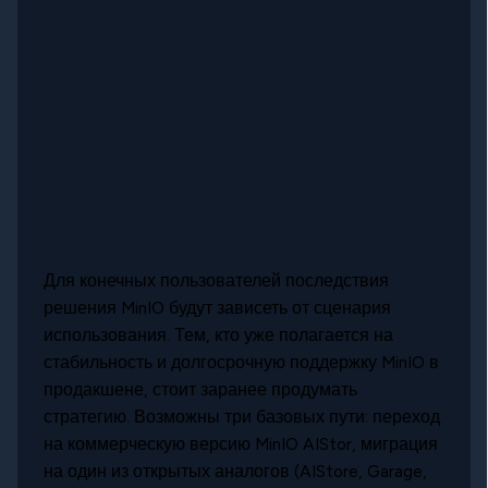
Для конечных пользователей последствия
решения MinIO будут зависеть от сценария
использования. Тем, кто уже полагается на
стабильность и долгосрочную поддержку MinIO в
продакшене, стоит заранее продумать
стратегию. Возможны три базовых пути: переход
на коммерческую версию MinIO AIStor, миграция
на один из открытых аналогов (AIStore, Garage,