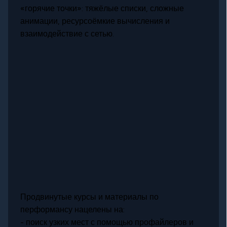
«горячие точки»: тяжёлые списки, сложные
анимации, ресурсоёмкие вычисления и
взаимодействие с сетью.
Продвинутые курсы и материалы по
перформансу нацелены на:
- поиск узких мест с помощью профайлеров и