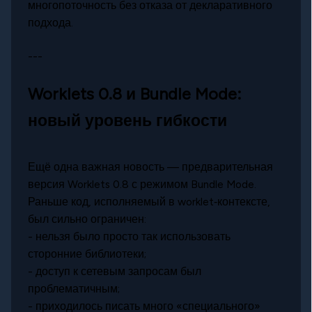
многопоточность без отказа от декларативного
подхода.
---
Worklets 0.8 и Bundle Mode:
новый уровень гибкости
Ещё одна важная новость — предварительная
версия Worklets 0.8 с режимом Bundle Mode.
Раньше код, исполняемый в worklet‑контексте,
был сильно ограничен:
- нельзя было просто так использовать
сторонние библиотеки;
- доступ к сетевым запросам был
проблематичным;
- приходилось писать много «специального»