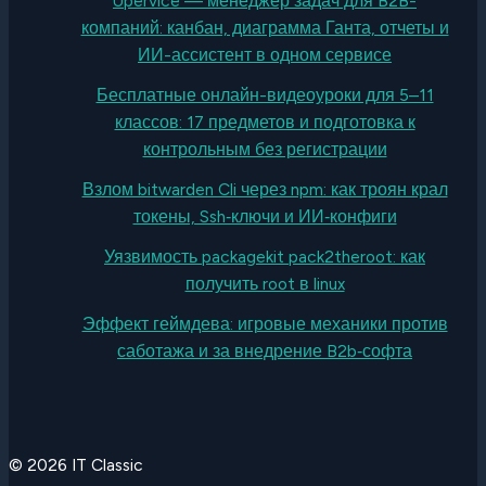
Upervice — менеджер задач для B2B-
компаний: канбан, диаграмма Ганта, отчеты и
ИИ-ассистент в одном сервисе
Бесплатные онлайн-видеоуроки для 5–11
классов: 17 предметов и подготовка к
контрольным без регистрации
Взлом bitwarden Cli через npm: как троян крал
токены, Ssh‑ключи и ИИ‑конфиги
Уязвимость packagekit pack2theroot: как
получить root в linux
Эффект геймдева: игровые механики против
саботажа и за внедрение B2b‑софта
© 2026 IT Classic