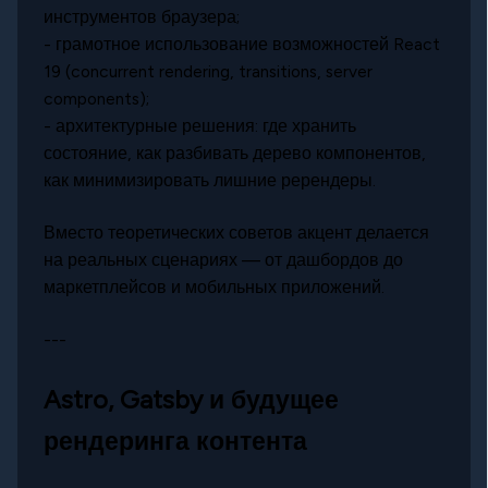
инструментов браузера;
- грамотное использование возможностей React
19 (concurrent rendering, transitions, server
components);
- архитектурные решения: где хранить
состояние, как разбивать дерево компонентов,
как минимизировать лишние ререндеры.
Вместо теоретических советов акцент делается
на реальных сценариях — от дашбордов до
маркетплейсов и мобильных приложений.
---
Astro, Gatsby и будущее
рендеринга контента