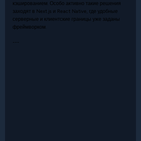
кэшированием. Особо активно такие решения
заходят в Next.js и React Native, где удобные
серверные и клиентские границы уже заданы
фреймворком.
---