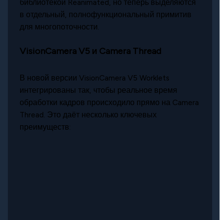
библиотекой Reanimated, но теперь выделяются
в отдельный, полнофункциональный примитив
для многопоточности.
VisionCamera V5 и Camera Thread
В новой версии VisionCamera V5 Worklets
интегрированы так, чтобы реальное время
обработки кадров происходило прямо на Camera
Thread. Это даёт несколько ключевых
преимуществ: