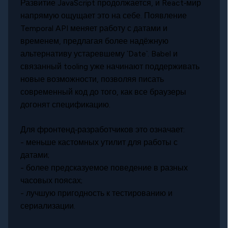
Развитие JavaScript продолжается, и React‑мир
напрямую ощущает это на себе. Появление
Temporal API меняет работу с датами и
временем, предлагая более надёжную
альтернативу устаревшему `Date`. Babel и
связанный tooling уже начинают поддерживать
новые возможности, позволяя писать
современный код до того, как все браузеры
догонят спецификацию.
Для фронтенд‑разработчиков это означает:
- меньше кастомных утилит для работы с
датами;
- более предсказуемое поведение в разных
часовых поясах;
- лучшую пригодность к тестированию и
сериализации.