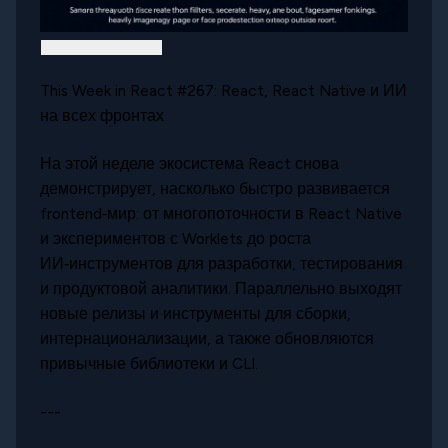
This Week in React #267: React, React Native и ИИ
на всех фронтах
На этой неделе экосистема React снова
демонстрирует, насколько быстро развивается
frontend‑мир: от многопоточности в React Native
и экспериментов с Worklets до роста
ИИ‑инструментов для разработки, тестирования
и продуктовой аналитики. Параллельно выходят
новые релизы и инструменты для сборки,
интернационализации, а также обновляются
привычные библиотеки и CLI.
---