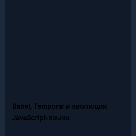
---
Babel, Temporal и эволюция
JavaScript‑языка