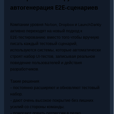
автогенерация E2E‑сценариев
Компании уровня Notion, Dropbox и LaunchDarkly
активно переходят на новый подход к
E2E‑тестированию: вместо того чтобы вручную
писать каждый тестовый сценарий,
используются системы, которые автоматически
строят набор UI‑тестов, записывая реальное
поведение пользователей и действия
разработчиков.
Такие решения:
- постоянно расширяют и обновляют тестовый
набор;
- дают очень высокое покрытие без лишних
усилий со стороны команды;
- помогают ловить регрессии в редко