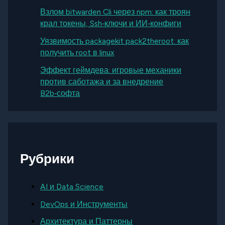
Взлом bitwarden Cli через npm: как троян
крал токены, Ssh‑ключи и ИИ‑конфиги
Уязвимость packagekit pack2theroot: как
получить root в linux
Эффект геймдева: игровые механики
против саботажа и за внедрение
B2b‑софта
Рубрики
AI и Data Science
DevOps и Инструменты
Архитектура и Паттерны