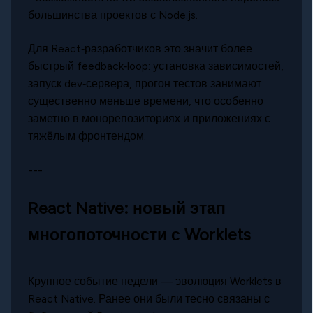
большинства проектов с Node.js.
Для React‑разработчиков это значит более
быстрый feedback‑loop: установка зависимостей,
запуск dev‑сервера, прогон тестов занимают
существенно меньше времени, что особенно
заметно в монорепозиториях и приложениях с
тяжёлым фронтендом.
---
React Native: новый этап
многопоточности с Worklets
Крупное событие недели — эволюция Worklets в
React Native. Ранее они были тесно связаны с