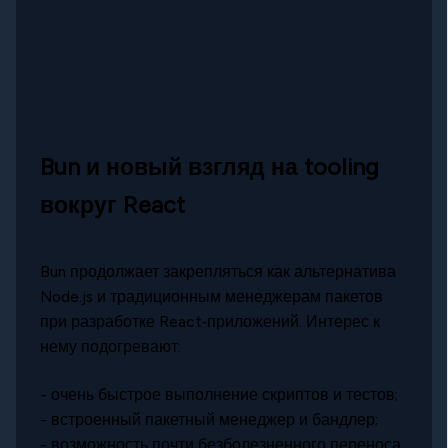
Bun и новый взгляд на tooling
вокруг React
Bun продолжает закрепляться как альтернатива
Node.js и традиционным менеджерам пакетов
при разработке React‑приложений. Интерес к
нему подогревают:
- очень быстрое выполнение скриптов и тестов;
- встроенный пакетный менеджер и бандлер;
- возможность почти безболезненного переноса