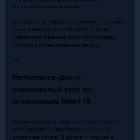
используемых ветках логики.
Для фронтенд‑команд, работающих с крупными
React‑приложениями, это может означать
радикальное снижение затрат на поддержку
E2E‑слоя и более уверенные релизы.
---
Performance‑фокус:
современный курс по
оптимизации React 19
Оптимизация производительности в React всё
реже сводится к банальному `useMemo` и
разделению бандла. В фокусе — реальные