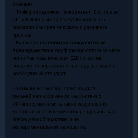
отвечает.
-
Tooling продолжает ускоряться
: Bun, новые
CLI, улучшенный DX вокруг Babel и Astro
помогают быстрее запускать и развивать
проекты.
-
Качество становится конкурентным
преимуществом
: перформанс‑оптимизация и
почти «автоматическое» E2E покрытие
постепенно переходят из разряда роскоши в
необходимый стандарт.
В ближайшие месяцы стоит ожидать
дальнейшего сближения React‑стека с
ИИ‑инструментами, а также закрепления
многопоточности и «умного» рендеринга как
повседневной практики, а не
экспериментальной технологии.