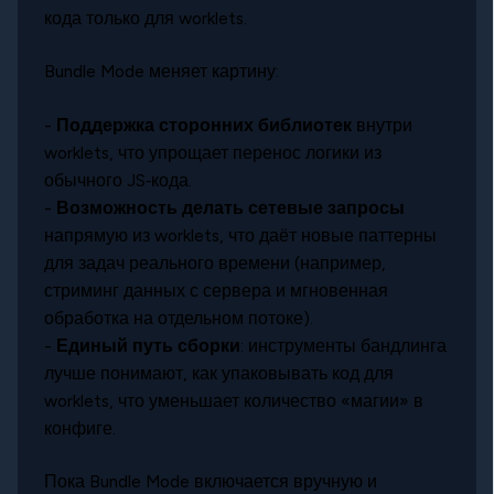
кода только для worklets.
Bundle Mode меняет картину:
-
Поддержка сторонних библиотек
внутри
worklets, что упрощает перенос логики из
обычного JS‑кода.
-
Возможность делать сетевые запросы
напрямую из worklets, что даёт новые паттерны
для задач реального времени (например,
стриминг данных с сервера и мгновенная
обработка на отдельном потоке).
-
Единый путь сборки
: инструменты бандлинга
лучше понимают, как упаковывать код для
worklets, что уменьшает количество «магии» в
конфиге.
Пока Bundle Mode включается вручную и