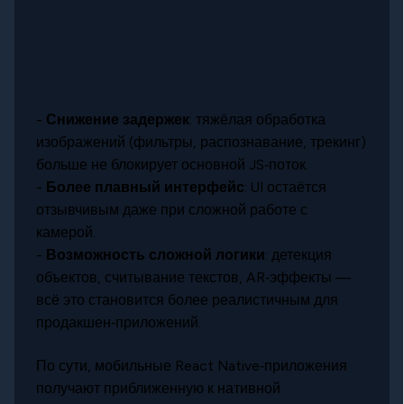
-
Снижение задержек
: тяжёлая обработка
изображений (фильтры, распознавание, трекинг)
больше не блокирует основной JS‑поток.
-
Более плавный интерфейс
: UI остаётся
отзывчивым даже при сложной работе с
камерой.
-
Возможность сложной логики
: детекция
объектов, считывание текстов, AR‑эффекты —
всё это становится более реалистичным для
продакшен‑приложений.
По сути, мобильные React Native‑приложения
получают приближенную к нативной