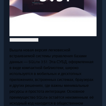
Вышла новая версия легковесной
встраиваемой системы управления базами
данных — SQLite 3.51. Эта СУБД, оформленная
в виде компактной библиотеки, широко
используется в мобильных и десктопных
приложениях, встроенных системах, браузерах
и других решениях, где важны минимальные
ресурсы и простота интеграции. Основное
преимущество SQLite остаётся неизменным: её
исходный код находится в общественном