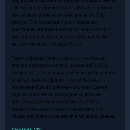
доработана система виртуальных таблиц (virtual
tables), что позволяет более гибко интегрировать
пользовательские источники данных в SQL-
движок. Это открывает путь к созданию
адаптеров, которые позволяют обращаться к
внешним данным так, как если бы они были
частью обычной таблицы SQLite.
Таким образом, релиз SQLite 3.51 — это шаг
вперёд в развитии лёгкой, но мощной СУБД,
которая остаётся актуальной и востребованной
в самых разных сферах — от мобильных
приложений до встроенных систем и даже в
задачах аналитики. Благодаря сочетанию
простоты, надёжности и гибкости, SQLite
продолжает удерживать позиции одного из
самых популярных решений в мире баз данных.
Смотрят:
132