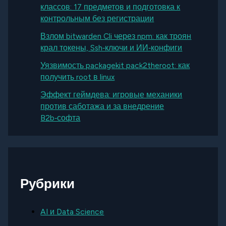
классов: 17 предметов и подготовка к
контрольным без регистрации
Взлом bitwarden Cli через npm: как троян
крал токены, Ssh‑ключи и ИИ‑конфиги
Уязвимость packagekit pack2theroot: как
получить root в linux
Эффект геймдева: игровые механики
против саботажа и за внедрение
B2b‑софта
Рубрики
AI и Data Science