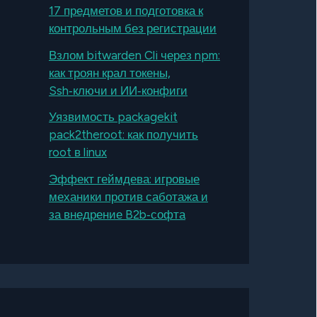
17 предметов и подготовка к
контрольным без регистрации
Взлом bitwarden Cli через npm:
как троян крал токены,
Ssh‑ключи и ИИ‑конфиги
Уязвимость packagekit
pack2theroot: как получить
root в linux
Эффект геймдева: игровые
механики против саботажа и
за внедрение B2b‑софта