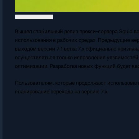
Вышел стабильный релиз прокси-сервера Squid вер
использования в рабочих средах. Предыдущие верси
выходом версии 7.1 ветка 7.x официально признана
осуществляться только исправления уязвимостей
оптимизации. Разработка новых функций будет вес
Пользователям, которые продолжают использовать
планирование перехода на версию 7.x.