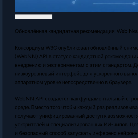
Обновлённая кандидатная рекомендация: Web Neu
Консорциум W3C опубликовал обновлённый снимо
(WebNN) API в статусе кандидатной рекомендации
внедрению и экспериментам с этим стандартом. 
низкоуровневый интерфейс для ускоренного выпо
аппаратном уровне непосредственно в браузере.
WebNN API создаётся как фундаментальный строи
среде. Вместо того чтобы каждый раз реализовыв
получают унифицированный доступ к возможностя
ускорителей и специализированных ИИ-чипов. Це
и безопасный способ запускать инференс нейронны