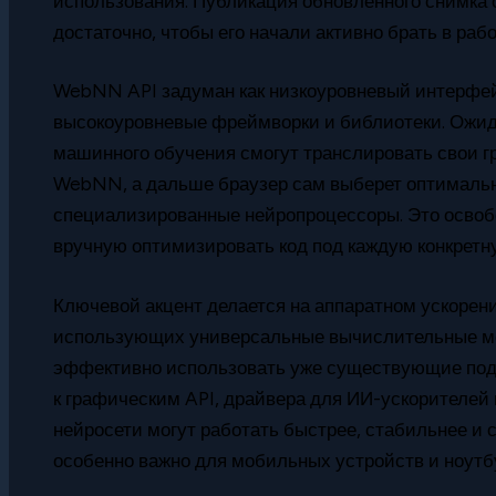
использования. Публикация обновлённого снимка 
достаточно, чтобы его начали активно брать в ра
WebNN API задуман как низкоуровневый интерфейс
высокоуровневые фреймворки и библиотеки. Ожид
машинного обучения смогут транслировать свои 
WebNN, а дальше браузер сам выберет оптимальн
специализированные нейропроцессоры. Это освоб
вручную оптимизировать код под каждую конкрет
Ключевой акцент делается на аппаратном ускорени
использующих универсальные вычислительные м
эффективно использовать уже существующие под
к графическим API, драйвера для ИИ-ускорителей 
нейросети могут работать быстрее, стабильнее и
особенно важно для мобильных устройств и ноутб