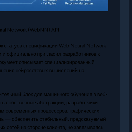
ral Network (WebNN) API
к статуса спецификации Web Neural Network
 и официально пригласил разработчиков к
Документ описывает специализированный
лнения нейросетевых вычислений на
тельный блок для машинного обучения в веб-
ать собственные абстракции, разработчики
м современных процессоров, графических
ль — обеспечить стабильный, предсказуемый
х сетей на стороне клиента, не завязываясь