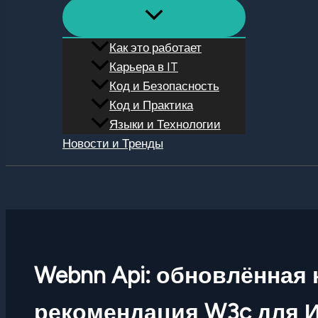
Как это работает
Карьера в IT
Код и Безопасность
Код и Практика
Языки и Технологии
Новости и Тренды
Поиск
Webnn Api: обновлённая
рекомендация W3c для И