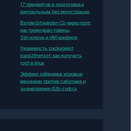
17 предметов и подготовка к
контрольным без регистрации
Взлом bitwarden Cli через npm:
как троян крал токены,
Ssh‑ключи и ИИ‑конфиги
Уязвимость packagekit
pack2theroot: как получить
root в linux
Эффект геймдева: игровые
механики против саботажа и
за внедрение B2b‑софта