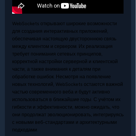
WebSockets открывают широкие возможности
для создания интерактивных приложений,
обеспечивая настоящую двустороннюю связь
между клиентом и сервером. Их реализация
требует понимания сетевых принципов,
корректной настройки серверной и клиентской
части, а также внимания к деталям при
обработке ошибок. Несмотря на появление
новых технологий, WebSockets остаются важной
частью современного веба и будут активно
использоваться в ближайшие годы. С учётом их
гибкости и эффективности, можно ожидать, что
они продолжат эволюционировать, интегрируясь
с новыми веб-стандартами и архитектурными
подходами.