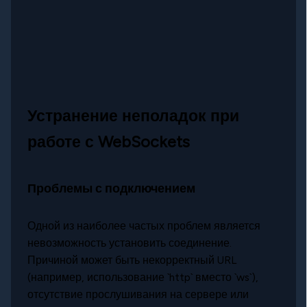
Устранение неполадок при
работе с WebSockets
Проблемы с подключением
Одной из наиболее частых проблем является
невозможность установить соединение.
Причиной может быть некорректный URL
(например, использование `http` вместо `ws`),
отсутствие прослушивания на сервере или