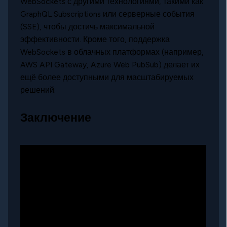
WebSockets с другими технологиями, такими как
GraphQL Subscriptions или серверные события
(SSE), чтобы достичь максимальной
эффективности. Кроме того, поддержка
WebSockets в облачных платформах (например,
AWS API Gateway, Azure Web PubSub) делает их
ещё более доступными для масштабируемых
решений.
Заключение