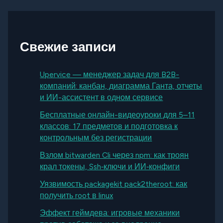
Свежие записи
Upervice — менеджер задач для B2B-
компаний: канбан, диаграмма Ганта, отчеты
и ИИ-ассистент в одном сервисе
Бесплатные онлайн-видеоуроки для 5–11
классов: 17 предметов и подготовка к
контрольным без регистрации
Взлом bitwarden Cli через npm: как троян
крал токены, Ssh‑ключи и ИИ‑конфиги
Уязвимость packagekit pack2theroot: как
получить root в linux
Эффект геймдева: игровые механики